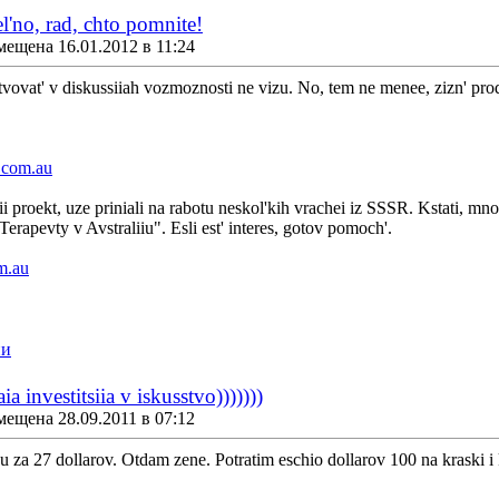
el'no, rad, chto pomnite!
мещена 16.01.2012 в 11:24
stvovat' v diskussiiah vozmoznosti ne vizu. No, tem ne menee, zizn' prod
.com.au
i proekt, uze priniali na rabotu neskol'kih vrachei iz SSSR. Kstati, mno
rapevty v Avstraliiu". Esli est' interes, gotov pomoch'.
m.au
ии
a investitsiia v iskusstvo)))))))
мещена 28.09.2011 в 07:12
nu za 27 dollarov. Otdam zene. Potratim eschio dollarov 100 na kraski i