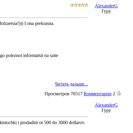
AlexanderG
Гуру
olzaetsia!))) I ona prekrasna.
go poleznoi informatsii na saite
Читать дальше...
Просмотров
76517
Комментарии
2
AlexanderG
Гуру
 kistochki i prodadim ot 500 do 3000 dollarov.