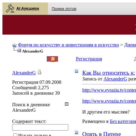
AI Аукцион
Прием лотов
Форум по искусству и инвестициям в искусство
>
Днев
AlexanderG
English
| Русский
Регистрация
Как Вы относитесь к:
AlexanderG
Запись от
AlexanderG
раз
Регистрация
07.09.2008
Сообщений
2,275
http://www.evrazia.tv/conten
Записей в дневнике
39
http://www.evrazia.tv/conte
Поиск в дневнике
AlexanderG
И другим его мыслям?
Содержит текст:
Размещено в
Без категор
Опять в Питере
Искать только в