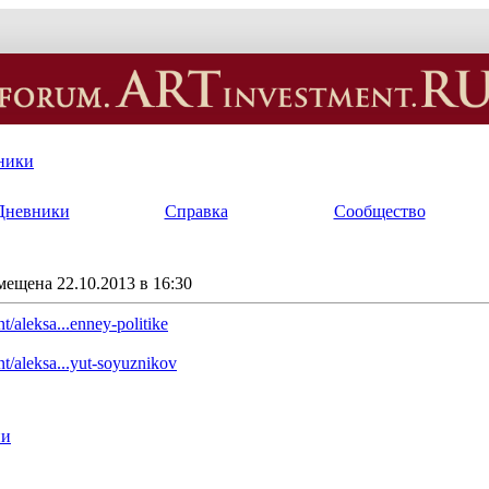
ники
Дневники
Справка
Сообщество
мещена 22.10.2013 в 16:30
t/aleksa...enney-politike
nt/aleksa...yut-soyuznikov
ии