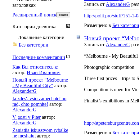
Запись от
AlexanderG
раз
заголовках
Расширенный поиск
http://polit.pro/stuff/151-1-
Размещено в
Без категор
Категории дневника
Локальные категории
Новый проект “Melbou
Запись от
AlexanderG
раз
Без категории
“Melbourne - My Beautiful 
Последние комментарии
Как Вы относитесь к:
Photographic competition.
автор:
Иван Иванович
Three first prizes – trips to 
Новый проект “Melbourne
- My Beautiful City”
автор:
Competition is open for Vict
AlexanderG
Ia zdes', vsio zamechatel'no,
Finalist’s exhibitions in Me
rad, chto pomnite!
автор:
AlexanderG
V gosti v Piter
автор:
AlexanderG
http://stpetersburgcentre.c
Zaniatiia iskusstvom rybalke
Размещено в
Без категор
ne meshaiut
автор: