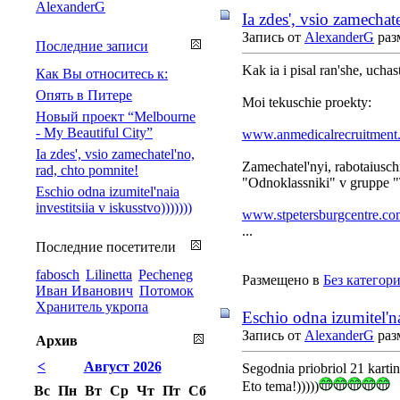
AlexanderG
Ia zdes', vsio zamechat
Запись от
AlexanderG
раз
Последние записи
Kak ia i pisal ran'she, ucha
Как Вы относитесь к:
Опять в Питере
Moi tekuschie proekty:
Новый проект “Melbourne
- My Beautiful City”
www.anmedicalrecruitment
Ia zdes', vsio zamechatel'no,
Zamechatel'nyi, rabotaiuschi
rad, chto pomnite!
"Odnoklassniki" v gruppe "Te
Eschio odna izumitel'naia
investitsiia v iskusstvo)))))))
www.stpetersburgcentre.co
...
Последние посетители
fabosch
Lilinetta
Pecheneg
Размещено в
Без категор
Иван Иванович
Потомок
Хранитель укропа
Eschio odna izumitel'nai
Запись от
AlexanderG
раз
Архив
<
Август 2026
Segodnia priobriol 21 karti
Eto tema!)))))
Вс
Пн
Вт
Ср
Чт
Пт
Сб