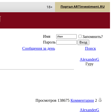
Портал ARTinvestment.RU
18+
Имя
Запомнить?
Пароль
Сообщения за день
Поиск
AlexanderG
Гуру
Просмотров
138675
Комментарии
2
AlexanderG