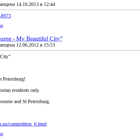
мещена 14.10.2013 в 12:44
0-8973
ии
rne - My Beautiful City”
мещена 12.06.2012 в 15:53
City”
St Petersburg!
orian residents only.
lbourne and St Petersburg.
om.au/competition_6.html
ии