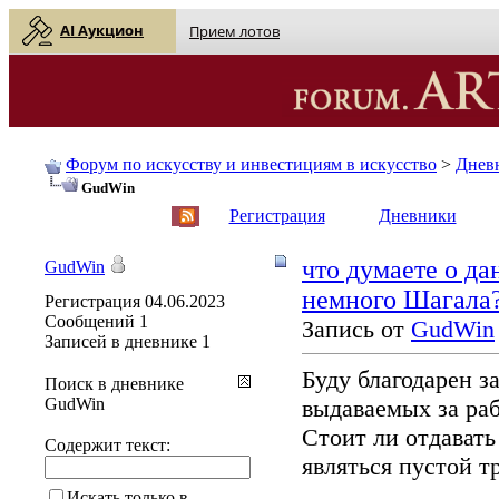
AI Аукцион
Прием лотов
Форум по искусству и инвестициям в искусство
>
Днев
GudWin
English
| Русский
Регистрация
Дневники
что думаете о да
GudWin
немного Шагала
Регистрация
04.06.2023
Сообщений
1
Запись от
GudWin
Записей в дневнике
1
Буду благодарен з
Поиск в дневнике
GudWin
выдаваемых за ра
Стоит ли отдавать
Содержит текст:
являться пустой т
Искать только в