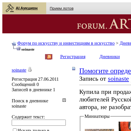
AI Аукцион
Прием лотов
Форум по искусству и инвестициям в искусство
>
Днев
soinaste
English
| Русский
Регистрация
Дневники
Помогите опреде
soinaste
Запись от
soinaste
Регистрация
27.06.2011
Сообщений
0
Записей в дневнике
1
Купила при продаж
любителей Русско
Поиск в дневнике
автора, не разобра
soinaste
Миниатюры
Содержит текст:
Искать только в