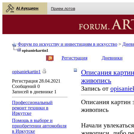
AI Аукцион
Прием лотов
Форум по искусству и инвестициям в искусство
>
Днев
opisaniekartin1
English
| Русский
Регистрация
Дневники
Описания картин
opisaniekartin1
живопись
Регистрация
28.04.2021
Сообщений
0
Запись от
opisanie
Записей в дневнике
1
Описания картин 
Профессиональный
ремонт техники в
живопись
Иркутске
Помощь в выборе и
Начали увлекаться
приобретении автомобиля
в Иркутске
живописи, либо р