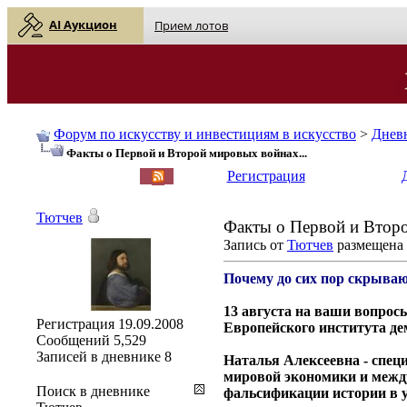
AI Аукцион
Прием лотов
Форум по искусству и инвестициям в искусство
>
Днев
Факты о Первой и Второй мировых войнах...
English
| Русский
Регистрация
Тютчев
Факты о Первой и Второ
Запись от
Тютчев
размещена 2
Почему до сих пор скрыва
13 августа на ваши вопрос
Регистрация
19.09.2008
Европейского института де
Сообщений
5,529
Записей в дневнике
8
Наталья Алексеевна - спе
мировой экономики и между
Поиск в дневнике
фальсификации истории в у