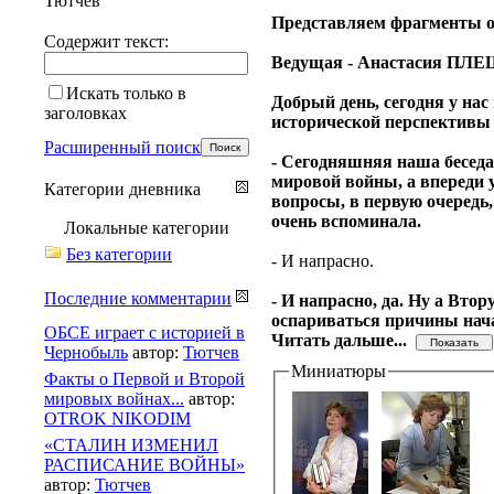
Тютчев
Представляем фрагменты о
Содержит текст:
Ведущая - Анастасия ПЛ
Искать только в
Добрый день, сегодня у на
заголовках
исторической перспективы 
Расширенный поиск
- Сегодняшняя наша беседа 
мировой войны, а впереди у
Категории дневника
вопросы, в первую очередь,
очень вспоминала.
Локальные категории
Без категории
- И напрасно.
Последние комментарии
- И напрасно, да. Ну а Вто
оспариваться причины нача
ОБСЕ играет с историей в
Читать дальше...
Чернобыль
автор:
Тютчев
Миниатюры
Факты о Первой и Второй
мировых войнах...
автор:
OTROK NIKODIM
«СТАЛИН ИЗМЕНИЛ
РАСПИСАНИЕ ВОЙНЫ»
автор:
Тютчев