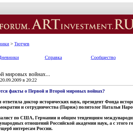
ники
>
Тютчев
Дневники
Справка
Сообщество
й мировых войнах...
0.09.2009 в 20:22
ются факты о Первой и Второй мировых войнах?
ы ответила доктор исторических наук, президент Фонда исто
мократии и сотрудничества (Париж) политолог Наталья Нар
циалист по США, Германии и общим тенденциям международ
народных отношений Российской академии наук, а с этого г
щерб интересам России.