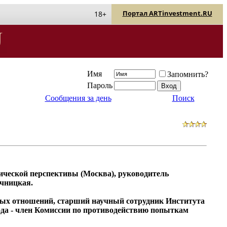
Портал ARTinvestment.RU
18+
Имя
Запомнить?
Пароль
Сообщения за день
Поиск
рической перспективы (Москва), руководитель
очницкая.
ных отношений, старший научный сотрудник Института
ода - член Комиссии по противодействию попыткам