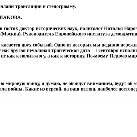
нлайн-трансляции и стенограмму.
ЕШАКОВА.
с в гостях доктор исторических наук, политолог Наталья Нар
(Москва), Руководитель Европейского института демократии
касается двух событий. Одно из которых мы недавно пережил
 нас другая печальная трагическая дата – 1 сентября исполн
 не как к политологу, а как к историку. По-моему, Первую ми
рую мировую войну, я думаю, не обойдут вниманием, будут об 
ла войны. Какие из версий, на ваш взгляд, наиболее достов