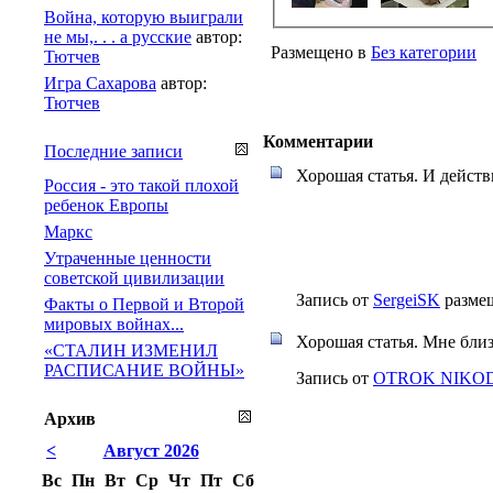
Война, которую выиграли
не мы,. . . а русские
автор:
Размещено в
Без категории
Тютчев
Игра Сахарова
автор:
Тютчев
Комментарии
Последние записи
Хорошая статья. И дейст
Россия - это такой плохой
ребенок Европы
Маркс
Утраченные ценности
советской цивилизации
Запись от
SergeiSK
размещ
Факты о Первой и Второй
мировых войнах...
Хорошая статья. Мне бли
«СТАЛИН ИЗМЕНИЛ
РАСПИСАНИЕ ВОЙНЫ»
Запись от
OTROK NIKO
Архив
<
Август 2026
Вс
Пн
Вт
Ср
Чт
Пт
Сб