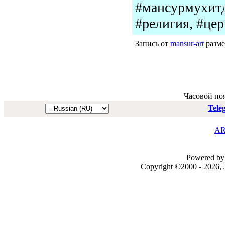
#мансурмухитд
#религия, #цер
Запись от
mansur-art
разме
Часовой по
Tele
AR
Powered by 
Copyright ©2000 - 2026, J