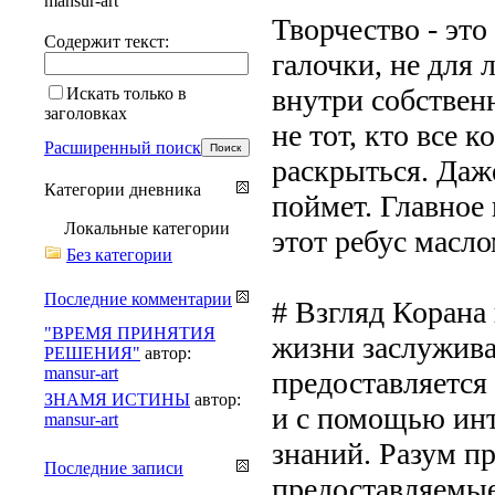
mansur-art
Творчество - это
Содержит текст:
галочки, не для 
внутри собствен
Искать только в
заголовках
не тот, кто все к
Расширенный поиск
раскрыться. Даж
Категории дневника
поймет. Главное
Локальные категории
этот ребус масло
Без категории
Последние комментарии
# Взгляд Корана 
"ВРЕМЯ ПРИНЯТИЯ
жизни заслужива
РЕШЕНИЯ"
автор:
mansur-art
предоставляется
ЗНАМЯ ИСТИНЫ
автор:
и с помощью инт
mansur-art
знаний. Разум п
Последние записи
предоставляемые