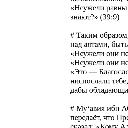
«Неужели равны т
знают?» (39:9)
# Таким образом
над аятами, бы
«Неужели они не
«Неужели они не
«Это — Благосл
ниспослали тебе
дабы обладающие
# Му‘авия ибн А
передаёт, что Пр
сказал: «Кому Ал