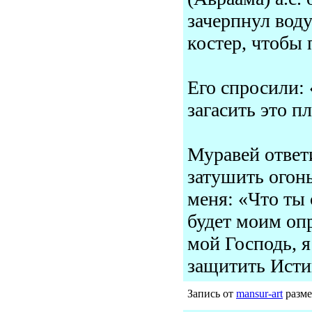
зачерпнул воду
костер, чтобы 
Его спросили: 
загасить это п
Муравей ответи
затушить огонь
меня: «Что ты 
будет моим оп
мой Господь, я
защитить Истин
Запись от
mansur-art
разме