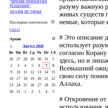
"ВРЕМЯ ПРИНЯТИЯ
разуму важную р
РЕШЕНИЯ"
ЗНАМЯ ИСТИНЫ
живых существ п
немые, которые 
Последние посетители
Ch212
# Это описание д
Архив
использует разум
<
Август 2026
согласно Корану
Вс
Пн
Вт
Ср
Чт
Пт
Сб
здесь, но и лиша
26
27
28
29
30
31
1
2
3
4
5
6
7
8
Всевышний ожида
9
10
11
12
13
14
15
свою силу понима
16
17
18
19
20
21
22
Аллаха.
23
24
25
26
27
28
29
30
31
1
2
3
4
5
# Откровение от
использования, 