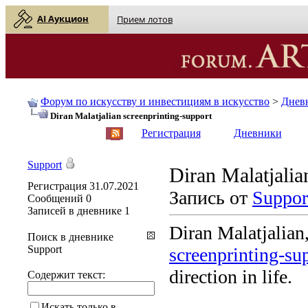
AI Аукцион
Прием лотов
Форум по искусству и инвестициям в искусство
>
Днев
Diran Malatjalian screenprinting-support
English
| Русский
Регистрация
Дневники
Support
Diran Malatjalia
Регистрация
31.07.2021
Запись от
Suppor
Сообщений
0
Записей в дневнике
1
Diran Malatjalian,
Поиск в дневнике
Support
screenprinting-su
direction in life.
Содержит текст:
Искать только в