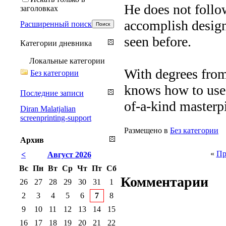
He does not follo
заголовках
accomplish design 
Расширенный поиск
seen before.
Категории дневника
Локальные категории
With degrees from
Без категории
knows how to use m
Последние записи
of-a-kind masterp
Diran Malatjalian
screenprinting-support
Размещено в
Без категории
Архив
«
Пр
<
Август 2026
Вс
Пн
Вт
Ср
Чт
Пт
Сб
Комментарии
26
27
28
29
30
31
1
2
3
4
5
6
7
8
9
10
11
12
13
14
15
16
17
18
19
20
21
22