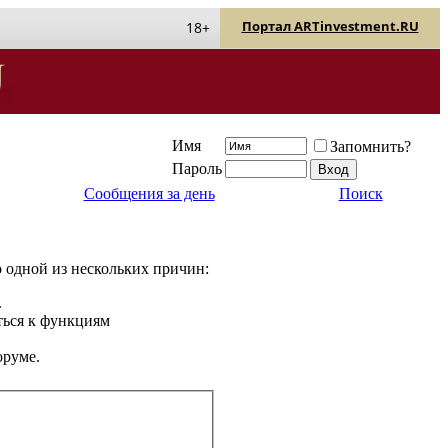
Портал ARTinvestment.RU
18+
Имя
Запомнить?
Пароль
Сообщения за день
Поиск
о одной из нескольких причин:
.
ться к функциям
оруме.