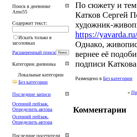
По сюжету и тем
Поиск в дневнике
Arno55
Катков Сергей П
художник-живопи
Содержит текст:
https://yavarda.ru
Искать только в
Однако, живопис
заголовках
вернее её подоби
Расширенный поиск
подписи Каткова
Категории дневника
Локальные категории
Размещено в
Без категории
Без категории
«
Пр
Последние записи
Осенний пейзаж.
Комментарии
Определить автора
Осенний пейзаж.
Определить автора
Последние посетители