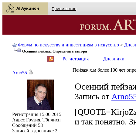
AI Аукцион
Прием лотов
Форум по искусству и инвестициям в искусство
>
Днев
Осенний пейзаж. Определить автора
English
| Русский
Регистрация
Дневники
Пейзаж х.м более 100 лет опр
Arno55
Осенний пейзаж
Запись от
Arno5
[QUOTE=KirjoZzZ
Регистрация
15.06.2015
и так понятно. 
Адрес
Грузия, Тбилиси
Сообщений
58
Записей в дневнике
2