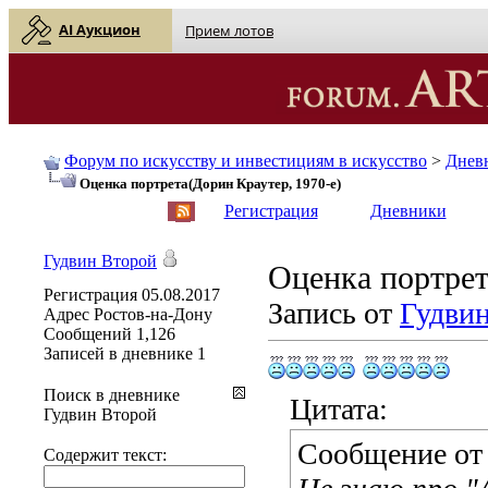
AI Аукцион
Прием лотов
Форум по искусству и инвестициям в искусство
>
Днев
Оценка портрета(Дорин Краутер, 1970-е)
English
| Русский
Регистрация
Дневники
Гудвин Второй
Оценка портрет
Регистрация
05.08.2017
Запись от
Гудви
Адрес
Ростов-на-Дону
Сообщений
1,126
Записей в дневнике
1
Поиск в дневнике
Цитата:
Гудвин Второй
Сообщение о
Содержит текст: