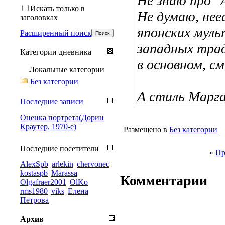
Не знаю про 
Искать только в
Не думаю, нее
заголовках
японских муль
Расширенный поиск
западных трад
Категории дневника
в основном, с
Локальные категории
Без категории
А стиль Марг
Последние записи
Оценка портрета(Дорин
Краутер, 1970-е)
Размещено в
Без категории
Последние посетители
«
Пр
AlexSpb
arlekin
chervonec
kostaspb
Marassa
Комментарии
Olgafraer2001
OlKo
rms1980
viks
Елена
Петрова
Архив