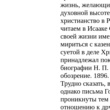
жизнь, желающие
духовной высоте
христианство в 
читаем в Исааке
своей жизни име
мириться с казе
суетой в деле Х
принадлежал по
биографии Н. П.
обозрение. 1896.
Трудно сказать, 
однако письма Г
проникнуты тем 
отношению к дру