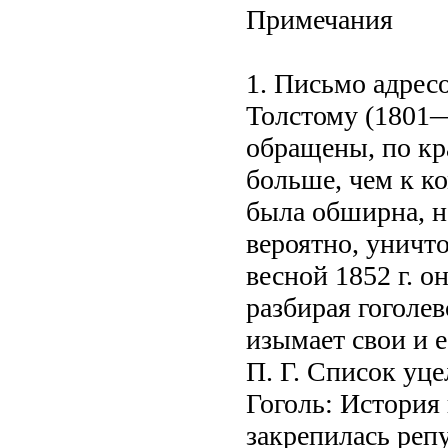
Примечания
1. Письмо адрес
Толстому (1801
обращены, по кр
больше, чем к к
была обширна, н
вероятно, уничт
весной 1852 г. о
разбирая гоголев
изымает свои и 
П. Г. Список уц
Гоголь: История 
закрепилась репу