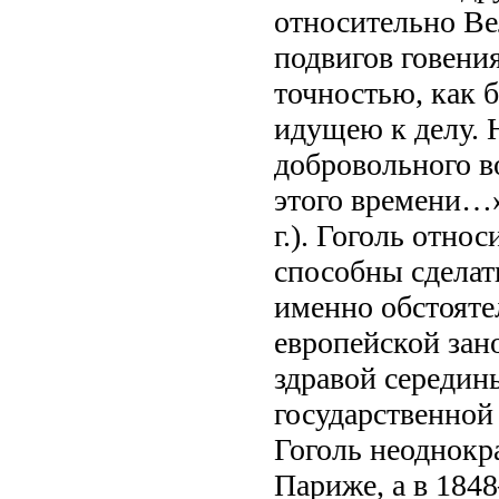
относительно Ве
подвигов говени
точностью, как 
идущею к делу. 
добровольного в
этого времени…» 
г.). Гоголь отно
способны сделат
именно обстояте
европейской зан
здравой середин
государственной
Гоголь неоднокра
Париже, а в 184