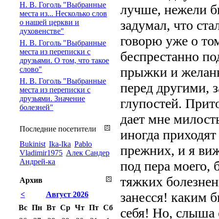
Н. В. Гоголь "Выбранные
лучше, нежели бы
места из... Несколько слов
задумал, что ста
о нашей церкви и
духовенстве"
говорю уже о том
Н. В. Гоголь "Выбранные
места из переписки с
беспрестанно под
друзьями. О том, что такое
прыжки и желань
слово"
Н. В. Гоголь "Выбранные
перед другими, 
места из переписки с
друзьями. Значение
глупостей. Прит
болезней"
дает мне милость
Последние посетители
иногда приходят
Bukinist
Ika-Ika
Pablo
прежних, и я виж
Vladimir1975
Алек Сандер
Андрей-ка
под пера моего, 
тяжких болезненн
Архив
занесся! каким 
<
Август 2026
Вс
Пн
Вт
Ср
Чт
Пт
Сб
себя! Но, слыша