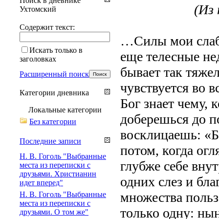
Поиск в дневнике
(Из 
Ухтомский
Содержит текст:
…Силы мои слабе
Искать только в
еще телесные не
заголовках
бывает так тяжел
Расширенный поиск
чувствуется во в
Категории дневника
Бог знает чему, 
Локальные категории
доберешься до п
Без категории
восклицаешь: «Б
Последние записи
потом, когда ог
Н. В. Гоголь "Выбранные
глубже себе вну
места из переписки с
друзьями. Христианин
одних слез и бла
идет вперед"
множества польз,
Н. В. Гоголь "Выбранные
места из переписки с
только одну: нын
друзьями. О том же"