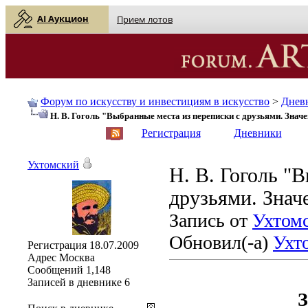
AI Аукцион
Прием лотов
Форум по искусству и инвестициям в искусство
>
Днев
Н. В. Гоголь "Выбранные места из переписки с друзьями. Значе
English
| Русский
Регистрация
Дневники
Ухтомский
Н. В. Гоголь "
друзьями. Знач
Запись от
Ухтом
Обновил(-а)
Ухт
Регистрация
18.07.2009
Адрес
Москва
Сообщений
1,148
Записей в дневнике
6