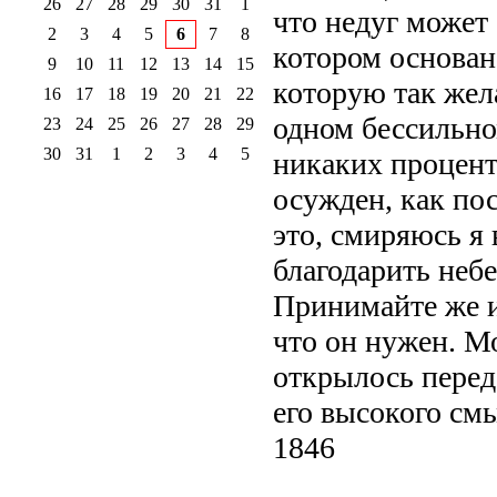
26
27
28
29
30
31
1
что недуг может 
2
3
4
5
6
7
8
котором основана
9
10
11
12
13
14
15
которую так жел
16
17
18
19
20
21
22
одном бессильном
23
24
25
26
27
28
29
30
31
1
2
3
4
5
никаких процент
осужден, как по
это, смиряюсь я 
благодарить неб
Принимайте же и
что он нужен. М
открылось перед 
его высокого см
1846