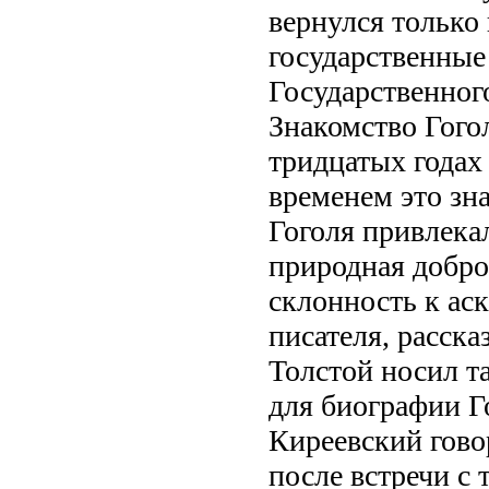
вернулся только 
государственные
Государственного
Знакомство Гого
тридцатых годах 
временем это зн
Гоголя привлека
природная добро
склонность к аск
писателя, расска
Толстой носил т
для биографии Гог
Киреевский гово
после встречи с 