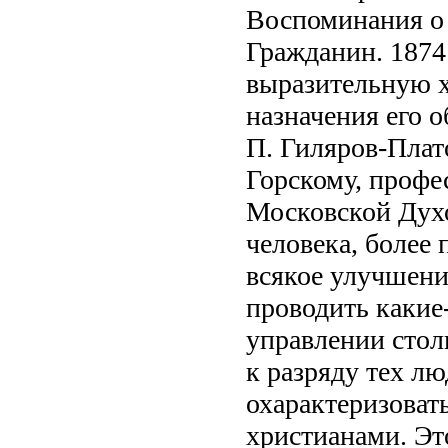
Воспоминания о 
Гражданин. 1874
выразительную х
назначения его о
П. Гиляров-Плат
Горскому, профе
Московской Духо
человека, более 
всякое улучшени
проводить какие
управлении сто
к разряду тех л
охарактеризовать
христианами. Э