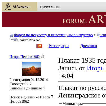
AI Аукцион
Прием лотов
Форум по искусству и инвестициям в искусство
>
Днев
Плакат 1935 год
English
| Русский
Регистрация
Дневники
Игорь Петров1962
Плакат 1935 го
Запись от
Игорь
14:04
Регистрация
04.12.2014
Сообщений
7
Плакат по русск
Записей в дневнике
4
Ленинградское о
Поиск в дневнике Игорь
Петров1962
Миниатюры