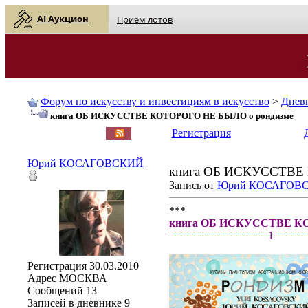
AI Аукцион
Прием лотов
Форум по искусству и инвестициям в искусство
>
Днев
книга ОБ ИСКУССТВЕ КОТОРОГО НЕ БЫЛО о рондизме
English
| Русский
Регистрация
Юрий КОСАГОВСКИЙ
книга ОБ ИСКУССТВЕ
Запись от
Юрий КОСАГОВ
***
книга ОБ ИСКУССТВЕ КО
================1=====
Регистрация
30.03.2010
Адрес
МОСКВА
Сообщений
13
Записей в дневнике
9