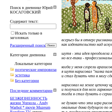
Поиск в дневнике Юрий
КОСАГОВСКИЙ
Содержит текст:
Искать только в
заголовках
всерьез бы я отверг рисовани
как издевательство над искус
Расширенный поиск
шутя - эта идея преодолела
Категории дневника
но все-таки - профессиональн
Локальные категории
когда у меня сгорели арахисо
поэтические импровизации
я шутя нарисовал "палка пал
эстетика
и стал думать что я могу сд
Без категории
нарисовал на земле цепочку к
и получился для него гармон
Последние комментарии
тогда я стал думать о серии 
БЕЗЖИЗНЕННОСТЬ
жизни Уорхола - Andy
не думаю что эта игра рисо
Warhol * movie Muzeum
овальные дома будущего по м
Rondizm TV
автор:
т.е. рондическая архитектур