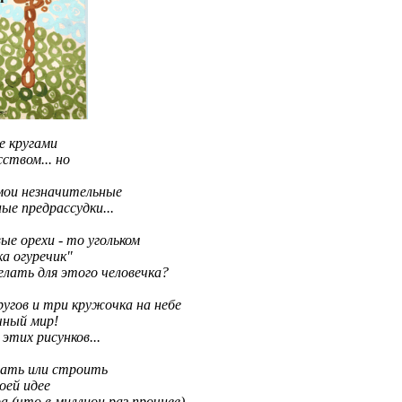
е кругами
ством... но
 мои незначительные
ые предрассудки...
вые орехи - то угольком
ка огуречик"
елать для этого человечка?
ругов и три кружочка на небе
ичный мир!
этих рисунков...
вать или строить
оей идее
а (что в миллион раз прочнее)