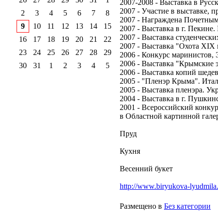
2007-2008 - Выставка в Русс
2007 - Участие в выставке, 
2
3
4
5
6
7
8
2007 - Награждена Почетным
9
10
11
12
13
14
15
2007 - Выставка в г. Пекине.
2007 - Выставка студенчески
16
17
18
19
20
21
22
2007 - Выставка "Охота ХIX 
23
24
25
26
27
28
29
2006 - Конкурс маринистов, 
2006 - Выставка "Крымские 
30
31
1
2
3
4
5
2006 - Выставка копий шеде
2005 - "Пленэр Крыма". Ита
2005 - Выставка пленэра. Укр
2004 - Выставка в г. Пушкин
2001 - Всероссийский конку
в Областной картинной галере
Пруд
Кухня
Весенний букет
http://www.biryukova-lyudmila.c
Размещено в
Без категории