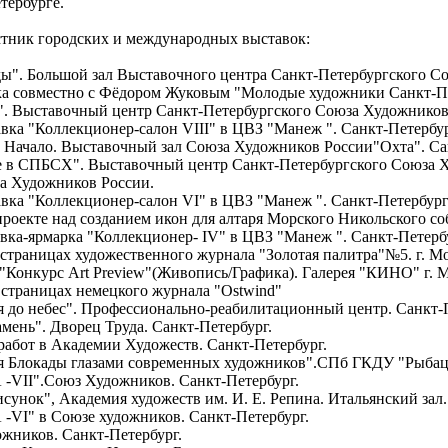
тербурге.
стник городских и международных выставок:
ды". Большой зал Выставочного центра Санкт-Петербургского Со
ка совместно с Фёдором Жуковым "Молодые художники Санкт-Пе
4". Выставочный центр Санкт-Петербургского Союза Художников
вка "Коллекционер-салон VIII" в ЦВЗ "Манеж ". Санкт-Петербур
а Начало. Выставочный зал Союза Художников России"Охта". Са
е в СПБСХ". Выставочный центр Санкт-Петербургского Союза Х
за Художников России.
вка "Коллекционер-салон VI" в ЦВЗ "Манеж ". Санкт-Петербург
проекте над созданием икон для алтаря Морского Никольского соб
вка-ярмарка "Коллекционер- IV" в ЦВЗ "Манеж ". Санкт-Петерб
 страницах художественного журнала "Золотая палитра"№5. г. М
"Конкурс Art Preview"(Живопись/Графика). Галерея "КИНО" г. 
 страницах немецкого журнала "Ostwind"
я до небес". Профессионально-реабилитационный центр. Санкт-
амень". Дворец Труда. Санкт-Петербург.
работ в Академии Художеств. Санкт-Петербург.
ия Блокады глазами современных художников".СПб ГКДУ "Рыбац
-VII".Союз Художников. Санкт-Петербург.
сунок", Академия художеств им. И. Е. Репина. Итальянский зал.
VI" в Союзе художников. Санкт-Петербург.
ожников. Санкт-Петербург.