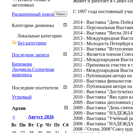
Живет и работает в Санкт-Пе
заголовках
С 1997 года постоянный уча
Расширенный поиск
2014 - Выставка "День Побе
Категории дневника
2014 - Персональная Выстав
2014 - Выставка "Весна 201
Локальные категории
2013 - Международная Выста
Без категории
2013 - Молодость Петербург
2013 - Выставка "Вступлени
2012 - Является членом Сою
Последние записи
2012 - Международная Выста
Бирюкова
2011 - Принимала участие в 
Людмила.Солнечная
2011 - Международная Выста
живопись
2011 - Публикация автора на
2010 - Выставка финалистов 
2010 - Публикация автора на
Последние посетители
2010 - Выставка "Достучатьс
Угрюмый
2010 - Выставка "Яко един к
2009 - Выставка дипломных 
2009 - Выставка "День снят
Архив
2009 - Выставка "НАДЕЖДА 
<
Август 2026
2008 - Выставка "Учебный ри
2008 - Выставка "НАДЕЖДА -
Вс
Пн
Вт
Ср
Чт
Пт
Сб
2008 -"Осень 2008"Союз худ
26
27
28
29
30
31
1