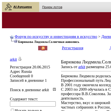
AI Аукцион
Прием лотов
Форум по искусству и инвестициям в искусство
>
Днев
Бирюкова Людмила.Солнечная живопись
English
| Русский
Регистрация
arkit
Бирюкова Людмила.Солн
Запись от
arkit
размещена 25.0
Регистрация
20.06.2015
Адрес
Russia
Сообщений
0
Бирюкова Людмила родилась 
Записей в дневнике
1
Профессиональный путь Людм
В 2001 году окончила колле
С 2003 по 2009 обучалась в 
Поиск в дневнике arkit
профессора В.В.Соколова. З
деятельность.
Содержит текст:
Мастерство, вкус и широкий
частных собраниях в России
Искать только в