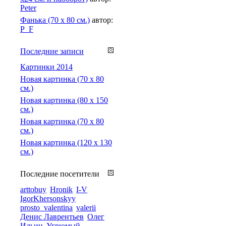
Peter
Фанька (70 х 80 см.)
автор:
P_F
Последние записи
Картинки 2014
Новая картинка (70 х 80
см.)
Новая картинка (80 х 150
см.)
Новая картинка (70 х 80
см.)
Новая картинка (120 х 130
см.)
Последние посетители
arttobuy
Hronik
I-V
IgorKhersonskyy
prosto_valentina
valerii
Денис Лаврентьев
Олег
Ильин
Угрюмый