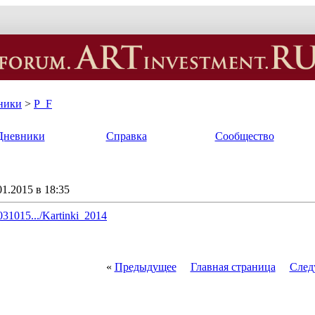
ники
>
P_F
Дневники
Справка
Сообщество
1.2015 в 18:35
031015.../Kartinki_2014
«
Предыдущее
Главная страница
След