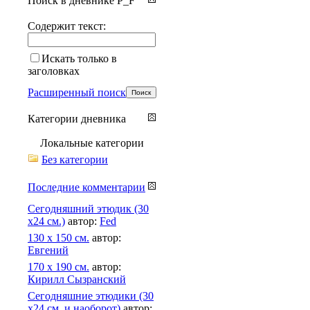
Поиск в дневнике P_F
Содержит текст:
Искать только в
заголовках
Расширенный поиск
Категории дневника
Локальные категории
Без категории
Последние комментарии
Сегодняшний этюдик (30
х24 см.)
автор:
Fed
130 х 150 см.
автор:
Евгений
170 х 190 см.
автор:
Кирилл Сызранский
Сегодняшние этюдики (30
х24 см. и наоборот)
автор: