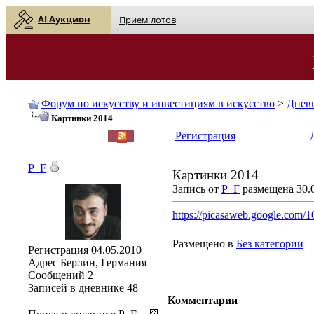
AI Аукцион
Прием лотов
Форум по искусству и инвестициям в искусство
>
Днев
Картинки 2014
English
| Русский
Регистрация
P_F
Картинки 2014
Запись от
P_F
размещена 30.0
https://picasaweb.google.com/1
Размещено в
Без категории
Регистрация
04.05.2010
Адрес
Берлин, Германия
Сообщений
2
Записей в дневнике
48
Комментарии