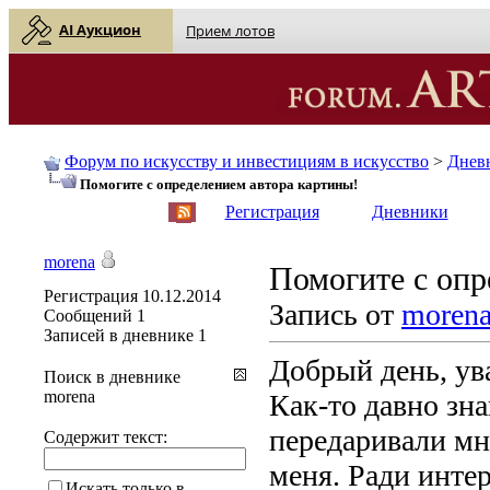
AI Аукцион
Прием лотов
Форум по искусству и инвестициям в искусство
>
Днев
Помогите с определением автора картины!
English
| Русский
Регистрация
Дневники
morena
Помогите с опр
Регистрация
10.12.2014
Запись от
moren
Сообщений
1
Записей в дневнике
1
Добрый день, у
Поиск в дневнике
morena
Как-то давно зн
передаривали мно
Содержит текст:
меня. Ради интер
Искать только в