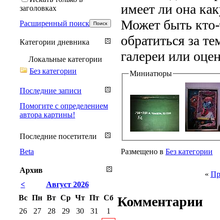
имеет ли она ка
заголовках
Может быть кто-
Расширенный поиск
обратиться за те
Категории дневника
галереи или оце
Локальные категории
Без категории
Миниатюры
Последние записи
Помогите с определением
автора картины!
Последние посетители
Размещено в
Без категории
Beta
Архив
«
Пр
<
Август 2026
Вс
Пн
Вт
Ср
Чт
Пт
Сб
Комментарии
26
27
28
29
30
31
1