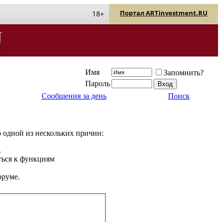
Портал ARTinvestment.RU
18+
Имя
Запомнить?
Пароль
Сообщения за день
Поиск
о одной из нескольких причин:
.
ться к функциям
оруме.