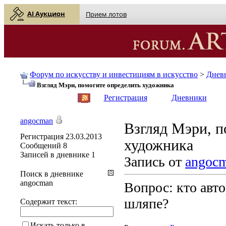
AI Аукцион
Прием лотов
Форум по искусству и инвестициям в искусство
>
Днев
Взгляд Мэри, помогите определить художника
English
| Русский
Регистрация
Дневники
angocman
Взгляд Мэри, п
Регистрация
23.03.2013
художника
Сообщений
8
Записей в дневнике
1
Запись от
angoc
Поиск в дневнике
angocman
Вопрос: кто авто
шляпе?
Содержит текст:
Искать только в