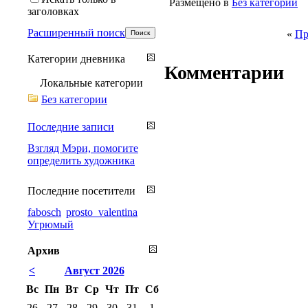
Размещено в
Без категории
заголовках
Расширенный поиск
«
Пр
Категории дневника
Комментарии
Локальные категории
Без категории
Последние записи
Взгляд Мэри, помогите
определить художника
Последние посетители
fabosch
prosto_valentina
Угрюмый
Архив
<
Август 2026
Вс
Пн
Вт
Ср
Чт
Пт
Сб
26
27
28
29
30
31
1