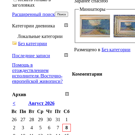
Заранее спасибо
заголовках
Миниатюры
Расширенный поиск
Категории дневника
Локальные категории
Без категории
Размещено в
Без категории
Последние записи
Помощь в
отождествлением
Комментарии
исполнителя /Восточно-
европейской живописи?
Архив
<
Август 2026
Вс
Пн
Вт
Ср
Чт
Пт
Сб
26
27
28
29
30
31
1
2
3
4
5
6
7
8