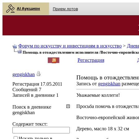
AI Аукцион
Прием лотов
Форум по искусству и инвестициям в искусство
>
Днев
Помощь в отождествлением исполнителя /Восточно-европейск
English
| Русский
Регистрация
gengiskhan
Помощь в отождествлен
Запись от
gengiskhan
размещен
Регистрация
17.05.2011
Сообщений
7
Записей в дневнике
1
Уважаемые коллеги!
Просьба помочь в отождеств
Поиск в дневнике
gengiskhan
Восточно-европейской живо
Содержит текст:
Дерево, масло 18 х 32 см
Искать только в