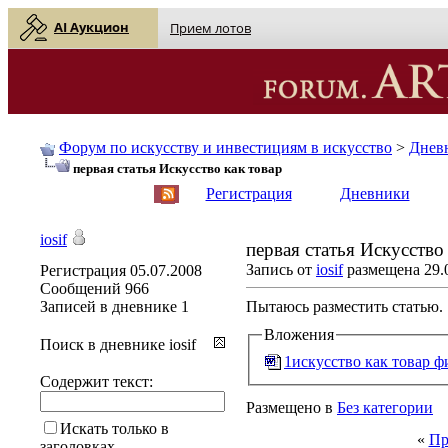
AI Аукцион
Прием лотов
Форум по искусству и инвестициям в искусство
>
Днев
первая статья Искусство как товар
English
| Русский
Регистрация
Дневники
iosif
первая статья Искусство
Запись от
iosif
размещена 29.0
Регистрация
05.07.2008
Сообщений
966
Записей в дневнике
1
Пытаюсь разместить статью.
Вложения
Поиск в дневнике iosif
1искусство как товар ф
Содержит текст:
Размещено в
Без категории
Искать только в
«
Пр
заголовках