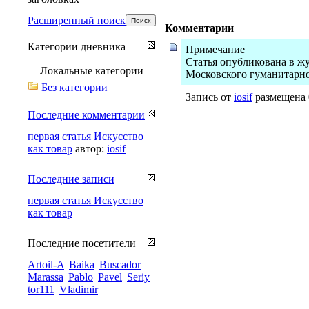
Расширенный поиск
Комментарии
Категории дневника
Примечание
Статья опубликована в жу
Локальные категории
Московского гуманитарно
Без категории
Запись от
iosif
размещена 0
Последние комментарии
первая статья Искусство
как товар
автор:
iosif
Последние записи
первая статья Искусство
как товар
Последние посетители
Artoil-A
Baika
Buscador
Marassa
Pablo
Pavel
Seriy
tor111
Vladimir