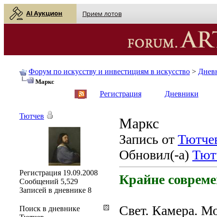
AI Аукцион
Прием лотов
Форум по искусству и инвестициям в искусство
>
Днев
Маркс
English
| Русский
Регистрация
Дневники
Тютчев
Маркс
Запись от
Тютче
Обновил(-а)
Тют
Регистрация
19.09.2008
Крайне соврем
Сообщений
5,529
Записей в дневнике
8
Свет. Камера. Мо
Поиск в дневнике