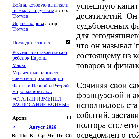
успешную капит
Война, которую выиграли
не мы,. . . а русские
автор:
десятилетий. Он
Тютчев
Игра Сахарова
автор:
судьбоносных ф
Тютчев
для сегодняшнег
Последние записи
что он называл 
Россия - это такой плохой
состоящему из к
ребенок Европы
товаров и финан
Маркс
Утраченные ценности
советской цивилизации
Сочиняя свои са
Факты о Первой и Второй
мировых войнах...
французской и а
«СТАЛИН ИЗМЕНИЛ
исполнилось ста
РАСПИСАНИЕ ВОЙНЫ»
событий, застави
Архив
полтора столети
<
Август 2026
осведомлен о то
Вс
Пн
Вт
Ср
Чт
Пт
Сб