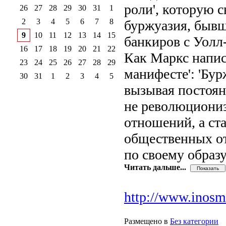
роли', которую 
26
27
28
29
30
31
1
2
3
4
5
6
7
8
буржуазия, быв
9
10
11
12
13
14
15
банкиров с Уолл
16
17
18
19
20
21
22
Как Маркс напис
23
24
25
26
27
28
29
манифесте': 'Бур
30
31
1
2
3
4
5
вызывая постоян
не революциониз
отношений, а ст
общественных от
по своему образу
Читать дальше...
http://www.inosmi
Размещено в
Без категории