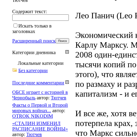
Тютчев
Содержит текст:
Лео Панич (Leo P
Искать только в
заголовках
Экономический к
Расширенный поиск
Карлу Марксу. М
Категории дневника
2008 один-единс
тысячи копий по 
Локальные категории
Без категории
этого), что явля
по размаху и ра
Последние комментарии
капитализм - и е
ОБСЕ играет с историей в
Чернобыль
автор:
Тютчев
Факты о Первой и Второй
мировых войнах...
автор:
И все же, хотя в
OTROK NIKODIM
потерпела крах, 
«СТАЛИН ИЗМЕНИЛ
РАСПИСАНИЕ ВОЙНЫ»
что Маркс сильно
автор:
Тютчев