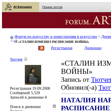
AI Аукцион
Прием лотов
Форум по искусству и инвестициям в искусство
>
Днев
«СТАЛИН ИЗМЕНИЛ РАСПИСАНИЕ ВОЙНЫ»
English
| Русский
Регистрация
Дневники
Тютчев
«СТАЛИН ИЗ
ВОЙНЫ»
Запись от
Тютче
Обновил(-а)
Тют
Регистрация
19.09.2008
Сообщений
5,529
Записей в дневнике
8
НАТАЛИЯ НА
РАСПИСАНИЕ
Поиск в дневнике