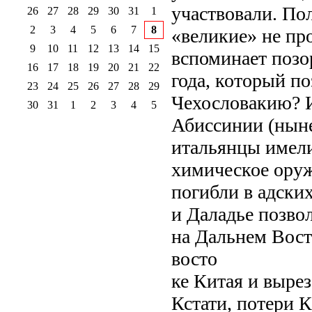
участвовали. Пол
26
27
28
29
30
31
1
2
3
4
5
6
7
8
«великие» не про
9
10
11
12
13
14
15
вспоминает поз
16
17
18
19
20
21
22
года, который по
23
24
25
26
27
28
29
Чехословакию? И
30
31
1
2
3
4
5
Абиссинии (ныне
итальянцы имел
химическое оруж
погибли в адски
и Даладье позво
на Дальнем Вост
восто
ке Китая и вырез
Кстати, потери 