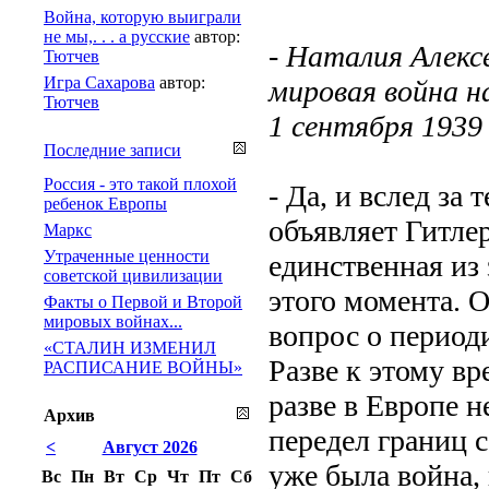
Война, которую выиграли
не мы,. . . а русские
автор:
- Наталия Алекс
Тютчев
Игра Сахарова
автор:
мировая война н
Тютчев
1 сентября 1939 
Последние записи
Россия - это такой плохой
- Да, и вслед за
ребенок Европы
объявляет Гитлер
Маркс
Утраченные ценности
единственная из
советской цивилизации
этого момента. 
Факты о Первой и Второй
мировых войнах...
вопрос о период
«СТАЛИН ИЗМЕНИЛ
Разве к этому вр
РАСПИСАНИЕ ВОЙНЫ»
разве в Европе 
Архив
передел границ 
<
Август 2026
уже была война,
Вс
Пн
Вт
Ср
Чт
Пт
Сб