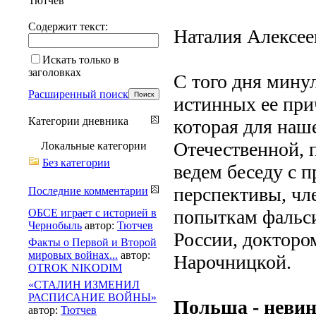
Тютчев
Содержит текст:
Наталия Алексее
Искать только в
заголовках
С того дня минул
Расширенный поиск
истинных ее при
Категории дневника
которая для наш
Отечественной, 
Локальные категории
Без категории
ведем беседу с 
перспективы, чл
Последние комментарии
попыткам фальс
ОБСЕ играет с историей в
Чернобыль
автор:
Тютчев
России, докторо
Факты о Первой и Второй
мировых войнах...
автор:
Нарочницкой.
OTROK NIKODIM
«СТАЛИН ИЗМЕНИЛ
РАСПИСАНИЕ ВОЙНЫ»
Польша - невин
автор:
Тютчев