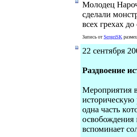
Молодец Нароч
сделали монстр
всех грехах до
Запись от
SergeiSK
размещ
22 сентября 20
Раздвоение и
Мероприятия в
историческую 
одна часть кот
освобождения г
вспоминает со