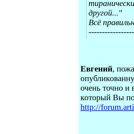
тираническ
другой..."
Всё правильн
----------------
Евгений
, пож
опубликованну
очень точно и 
который Вы по
http://forum.ar