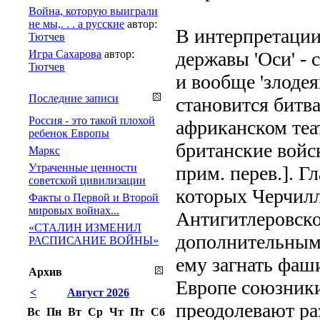
Война, которую выиграли
не мы,. . . а русские
автор:
В интерпретации
Тютчев
Игра Сахарова
автор:
державы 'Оси' -
Тютчев
и вообще 'злоде
Последние записи
становится битв
Россия - это такой плохой
африканском теа
ребенок Европы
британские войс
Маркс
Утраченные ценности
прим. перев.]. 
советской цивилизации
которых Черчилл
Факты о Первой и Второй
мировых войнах...
Антигитлеровско
«СТАЛИН ИЗМЕНИЛ
дополнительными
РАСПИСАНИЕ ВОЙНЫ»
ему загнать фаши
Архив
Европе союзники
<
Август 2026
преодолевают ра
Вс
Пн
Вт
Ср
Чт
Пт
Сб