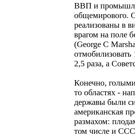
ВВП и промышлен
общемирового. О
реализованы в в
врагом на поле 
(George C Marsha
отмобилизовать 
2,5 раза, а Сове
Конечно, голыми
то областях - на
державы были сил
американская пр
размахом: плода
том числе и ССС