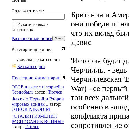
Тютчев
Содержит текст:
Британия и Амер
они победили нац
Искать только в
заголовках
что их вклад бы
Расширенный поиск
Дэвис
Категории дневника
'История будет д
Локальные категории
Без категории
Черчилль, - ведь 
Черчиллевская '
Последние комментарии
War) - ее первый
ОБСЕ играет с историей в
Чернобыль
автор:
Тютчев
тон всех дальне
Факты о Первой и Второй
мировых войнах...
автор:
особенно в запад
OTROK NIKODIM
конфликта прина
«СТАЛИН ИЗМЕНИЛ
РАСПИСАНИЕ ВОЙНЫ»
сопротивление о
автор:
Тютчев