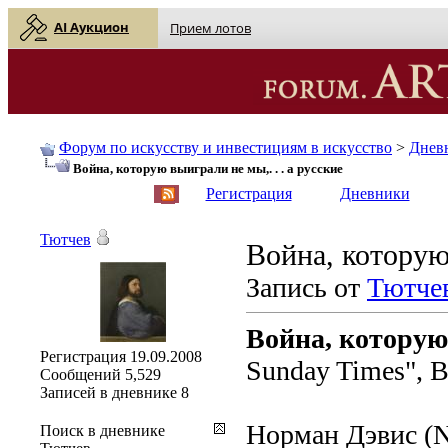
AI Аукцион
Прием лотов
Форум по искусству и инвестициям в искусство
>
Днев
Война, которую выиграли не мы,. . . а русские
English
| Русский
Регистрация
Дневники
Тютчев
Война, которую 
Запись от
Тютче
Война, которую 
Регистрация
19.09.2008
Sunday Times", 
Сообщений
5,529
Записей в дневнике
8
Норман Дэвис (N
Поиск в дневнике