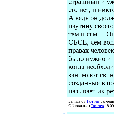
страшный и уж
его нет, и никт
А ведь он дол
паутину своего
там и сям… Он
ОБСЕ, чем воп
правах человек
было нужно и т
когда необходи
занимают свино
созданные в п
называет их 
Запись от
Тютчев
размеще
Обновил(-а)
Тютчев
18.09