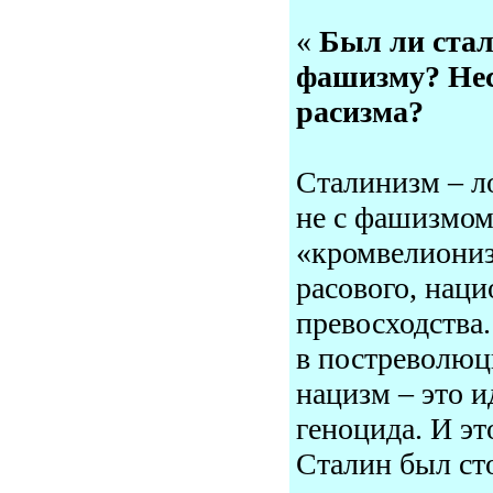
«
Был ли стал
фашизму? Нес 
расизма?
Сталинизм – л
не с фашизмом
«кромвелиониз
расового, наци
превосходства
в постреволюц
нацизм – это и
геноцида. И э
Сталин был ст