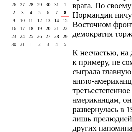
врага. По своем
26
27
28
29
30
31
1
2
3
4
5
6
7
8
Нормандии ничут
9
10
11
12
13
14
15
Восточном фронт
16
17
18
19
20
21
22
демократия торж
23
24
25
26
27
28
29
30
31
1
2
3
4
5
К несчастью, на 
к примеру, не с
сыграла главную 
англо-американц
третьестепенное 
американцам, они
развернулась в 19
лишь прелюдией.
других напомина