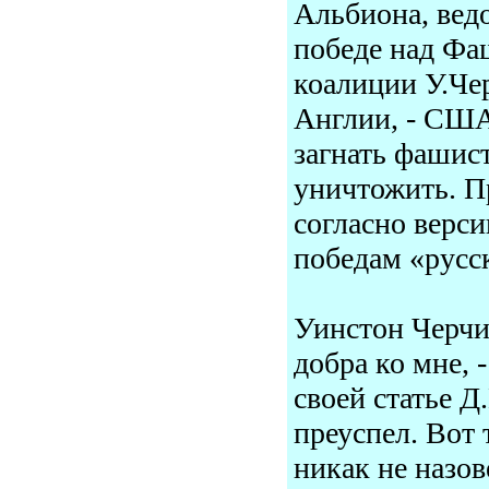
Альбиона, вед
победе над Фа
коалиции У.Че
Англии, - США
загнать фашист
уничтожить. П
согласно верс
победам «русс
Уинстон Черчил
добра ко мне, -
своей статье Д
преуспел. Вот
никак не назов