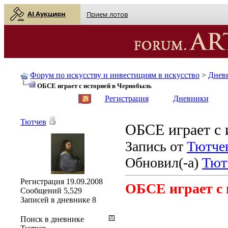
AI Аукцион
Прием лотов
Форум по искусству и инвестициям в искусство
>
Днев
ОБСЕ играет с историей в Чернобыль
English
| Русский
Регистрация
Дневники
Тютчев
ОБСЕ играет с 
Запись от
Тютче
Обновил(-а)
Тют
Регистрация
19.09.2008
ОБСЕ играет с 
Сообщений
5,529
Записей в дневнике
8
Поиск в дневнике