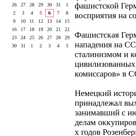
фашистской Герм
26
27
28
29
30
31
1
2
3
4
5
6
7
8
восприятия на с
9
10
11
12
13
14
15
16
17
18
19
20
21
22
Фашистская Герм
23
24
25
26
27
28
29
нападения на СС
30
31
1
2
3
4
5
сталинизмом и 
цивилизованных 
комиссаров» в С
Немецкий истори
принадлежал вых
занимавший с ию
делам оккупиров
х годов Розенбе