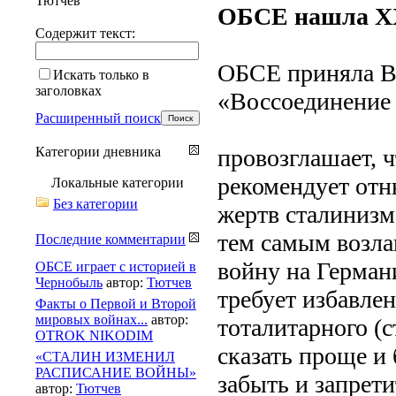
Тютчев
ОБСЕ нашла XXI
Содержит текст:
ОБСЕ приняла 
Искать только в
заголовках
«Воссоединение 
Расширенный поиск
Категории дневника
провозглашает, 
рекомендует отн
Локальные категории
Без категории
жертв сталинизм
тем самым возла
Последние комментарии
войну на Герма
ОБСЕ играет с историей в
Чернобыль
автор:
Тютчев
требует избавле
Факты о Первой и Второй
мировых войнах...
автор:
тоталитарного (с
OTROK NIKODIM
сказать проще и 
«СТАЛИН ИЗМЕНИЛ
РАСПИСАНИЕ ВОЙНЫ»
забыть и запрети
автор:
Тютчев