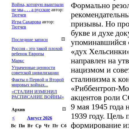
Формально резо
Война, которую выиграли
не мы,. . . а русские
автор:
рекомендательны
Тютчев
Игра Сахарова
автор:
призывы. Но проб
Тютчев
букве и духе до
Последние записи
упоминавшийся о
Россия - это такой плохой
«дух Хельсинки»
ребенок Европы
направлен на ут
Маркс
Утраченные ценности
нацизмом и сове
советской цивилизации
сталинизма к ко
Факты о Первой и Второй
мировых войнах...
«Риббентроп-Мол
«СТАЛИН ИЗМЕНИЛ
акцентов роли С
РАСПИСАНИЕ ВОЙНЫ»
9 мая 1945 года 
Архив
1939 году. Цель 
<
Август 2026
формирование из
Вс
Пн
Вт
Ср
Чт
Пт
Сб