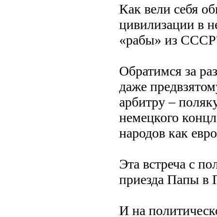
Как вели себя о
цивилизации в н
«рабы» из СССР
Обратимся за ра
даже предвзято
арбитру – поляк
немецкого концл
народов как евр
Эта встреча с по
приезда Папы в 
И на политическо