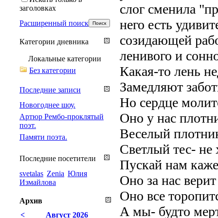
слог сменила "пр
заголовках
него есть удиви
Расширенный поиск
созидающей рабо
Категории дневника
ленивого и сонн
Локальные категории
Какая-то лень не
Без категории
Замедляют забот
Последние записи
Но сердце молитс
Новогоднее шоу.
Оно у нас плотн
Артюр Рембо-проклятый
поэт.
Веселый плотник
Памяти поэта.
Светлый тес- не
Последние посетители
Пускай нам каже
svetalas
Zenia
Юлия
Оно за нас верит
Измайлова
Оно все торопитс
Архив
А мы- будто мерт
<
Август 2026