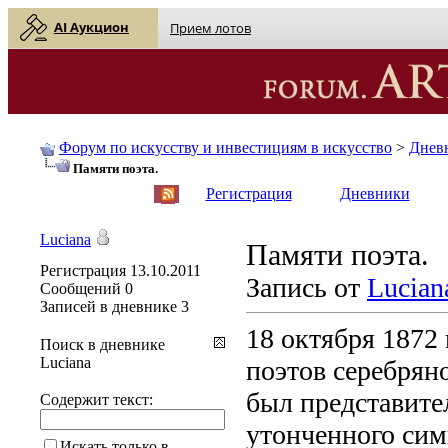
AI Аукцион
Прием лотов
Форум по искусству и инвестициям в искусство
>
Днев
Памяти поэта.
English
| Русский
Регистрация
Дневники
Luciana
Памяти поэта.
Регистрация
13.10.2011
Запись от
Lucian
Сообщений
0
Записей в дневнике
3
18 октября 1872
Поиск в дневнике
Luciana
поэтов серебрян
был представите
Содержит текст:
утонченного сим
Искать только в