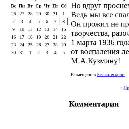
Но вдруг просне
Вс
Пн
Вт
Ср
Чт
Пт
Сб
Ведь мы все спал
26
27
28
29
30
31
1
2
3
4
5
6
7
8
Он прожил не п
9
10
11
12
13
14
15
творчества, разо
16
17
18
19
20
21
22
1 марта 1936 го
23
24
25
26
27
28
29
от воспаления ле
30
31
1
2
3
4
5
М.А.Кузмину!
Размещено в
Без категории
«
Пр
Комментарии