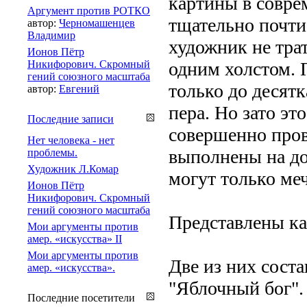
картины в совре
Аргумент против РОТКО
тщательно почти
автор:
Черномашенцев
Владимир
художник не тра
Ионов Пётр
Никифорович. Скромный
одним холстом. 
гений союзного масштаба
только до десятк
автор:
Евгений
пера. Но зато эт
Последние записи
совершенно пров
Нет человека - нет
выполнены на до
проблемы.
Художник Л.Комар
могут только меч
Ионов Пётр
Никифорович. Скромный
гений союзного масштаба
Представлены ка
Мои аргументы против
амер. «искусства» II
Мои аргументы против
Две из них сост
амер. «искусства».
"Яблочный бог". 
Последние посетители