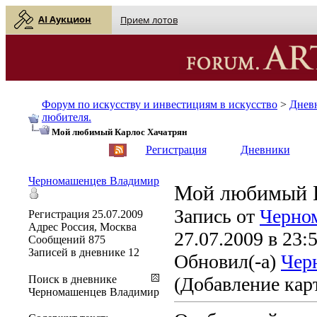
AI Аукцион
Прием лотов
Форум по искусству и инвестициям в искусство
>
Днев
любителя.
Мой любимый Карлос Хачатрян
English
| Русский
Регистрация
Дневники
Черномашенцев Владимир
Мой любимый К
Запись от
Черно
Регистрация
25.07.2009
Адрес
Россия, Москва
27.07.2009 в 23:
Сообщений
875
Записей в дневнике
12
Обновил(-а)
Чер
Поиск в дневнике
(Добавление кар
Черномашенцев Владимир