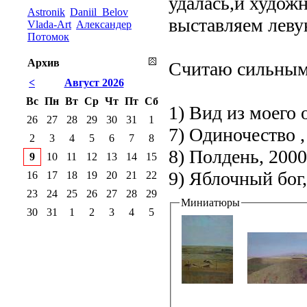
удалась,и худож
Astronik
Daniil_Belov
выставляем леву
Vlada-Art
Александер
Потомок
Архив
Считаю сильным
<
Август 2026
Вс
Пн
Вт
Ср
Чт
Пт
Сб
1) Вид из моего 
26
27
28
29
30
31
1
7) Одиночество ,
2
3
4
5
6
7
8
8) Полдень, 2000
9
10
11
12
13
14
15
9) Яблочный бог,
16
17
18
19
20
21
22
23
24
25
26
27
28
29
Миниатюры
30
31
1
2
3
4
5