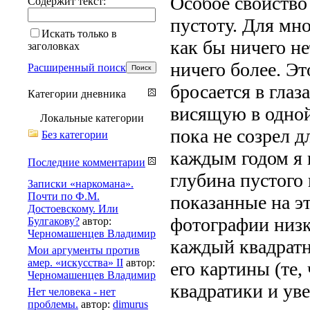
Особое свойство
Содержит текст:
пустоту. Для мн
Искать только в
как бы ничего не
заголовках
ничего более. Эт
Расширенный поиск
бросается в глаз
Категории дневника
висящую в одной
Локальные категории
пока не созрел д
Без категории
каждым годом я 
Последние комментарии
глубина пустого 
Записки «наркомана».
Почти по Ф.М.
показанные на э
Достоевскому. Или
фотографии низк
Булгакову?
автор:
Черномашенцев Владимир
каждый квадратн
Мои аргументы против
амер. «искусства» II
автор:
его картины (те,
Черномашенцев Владимир
квадратики и ув
Нет человека - нет
проблемы.
автор:
dimurus