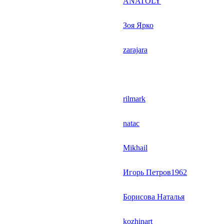
ANATOLY
Зоя Ярко
zarajara
rilmark
natac
Mikhail
Игорь Петров1962
Борисова Наталья
kozhinart