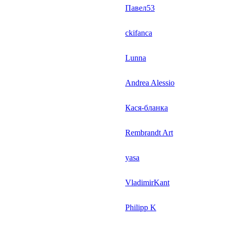
Павел53
ckifanca
Lunna
Andrea Alessio
Кася-бланка
Rembrandt Art
yasa
VladimirKant
Philipp K