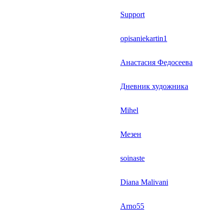
Support
opisaniekartin1
Анастасия Федосеева
Дневник художника
Mihel
Мезен
soinaste
Diana Malivani
Arno55