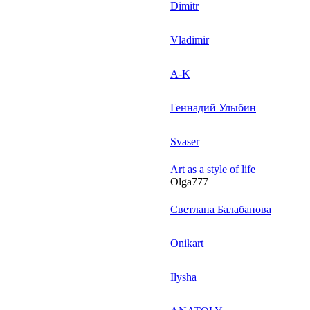
Dimitr
Vladimir
A-K
Геннадий Улыбин
Svaser
Art as a style of life
Olga777
Светлана Балабанова
Onikart
Ilysha