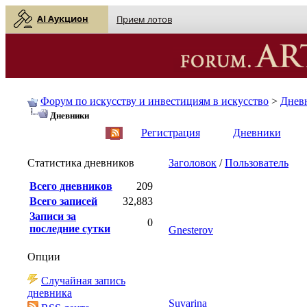
AI Аукцион
Прием лотов
Форум по искусству и инвестициям в искусство
>
Днев
Дневники
English
| Русский
Регистрация
Дневники
Статистика дневников
Заголовок
/
Пользователь
Всего дневников
209
Всего записей
32,883
Записи за
0
последние сутки
Gnesterov
Опции
Случайная запись
дневника
Suvarina