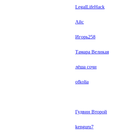
LegalLifeHack
Айс
Игорь258
Тамара Великая
лёша сочи
ofkolia
Гудвин Второй
kenguru7