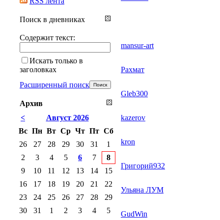
RSS лента
Поиск в дневниках
Содержит текст:
mansur-art
Искать только в
заголовках
Рахмат
Расширенный поиск
Gleb300
Архив
<
Август 2026
kazerov
Вс
Пн
Вт
Ср
Чт
Пт
Сб
kron
26
27
28
29
30
31
1
2
3
4
5
6
7
8
Григорий932
9
10
11
12
13
14
15
16
17
18
19
20
21
22
Ульяна ЛУМ
23
24
25
26
27
28
29
30
31
1
2
3
4
5
GudWin