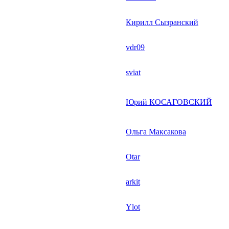
Кирилл Сызранский
vdr09
sviat
Юрий КОСАГОВСКИЙ
Ольга Максакова
Otar
arkit
Ylot