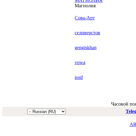
МАГНОЛИЯ
Магнолия
Сова-Арт
селиверстов
gengiskhan
vowa
iosif
Часовой по
Tele
AR