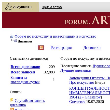
AI Аукцион
Прием лотов
Форум по искусству и инвестициям в искусство
Дневники
English
| Русский
Регистрация
Дневники
Статистика дневников
Форум по искусству и инвес
Последние записи
Лучшие з
Всего дневников
209
Лучшие дневники
Всего записей
32,883
Записи за
Заповедник Оглахты. Ча
1
последние сутки
Про искусство
Вчера
КОНЦЕПТУАЛЬНОСТ
Опции
ИММАТЕРИАЛЬНОСТЬ 
1964 (2)
(
Gnesterov
)
Случайная запись
Gnesterov
19.07.2026
дневника