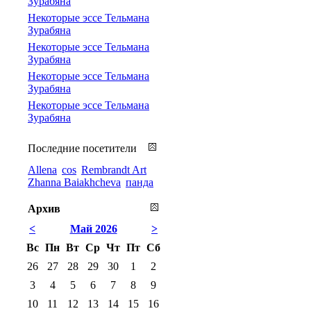
Зурабяна
Некоторые эссе Тельмана
Зурабяна
Некоторые эссе Тельмана
Зурабяна
Некоторые эссе Тельмана
Зурабяна
Некоторые эссе Тельмана
Зурабяна
Последние посетители
Allena
cos
Rembrandt Art
Zhanna Baiakhcheva
панда
Архив
<
Май 2026
>
Вс
Пн
Вт
Ср
Чт
Пт
Сб
26
27
28
29
30
1
2
3
4
5
6
7
8
9
10
11
12
13
14
15
16