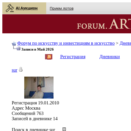
AI Аукцион
Прием лотов
Форум по искусству и инвестициям в искусство
>
Днев
Записи в Май 2026
English
| Русский
Регистрация
Дневники
sur
Регистрация
19.01.2010
Адрес
Москва
Сообщений
763
Записей в дневнике
14
Поиск в дневнике sur