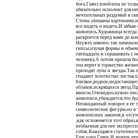
бога.Гаянэ влюблена не толь
обязательно исполнит для н
мечтательных раздумий в скве
Стены увешаны картинами,и 
все видеть и видеть.И забыв
живопись.Художница всегда 
раскроется перед вами до к
Неужто именно так начинало
гипсы,изучая формы и объемы
пятнадцать и спрашивать с н
человеку.А потом пришла бо
она верит в торжество жизни
приходят луна и звезды.Так 
спадают золотистые листья,х
близкое,родное,недостающее.
облаков,искрящихся звезд.П
многое.Очевидно,нужно писа
живописи,убеждается,что буде
Неожиданный поворот в ее т
символические фигуры,но в 
живописных законов,в отсутс
,как осложняется этот образ
необычная для нее экспресс
собак.Кажущаяся статичность 
Еще одна Гаяне.И знаешь,что 