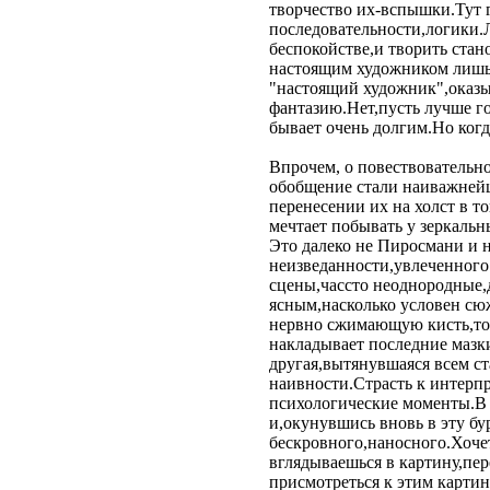
творчество их-вспышки.Тут г
последовательности,логики.
беспокойстве,и творить стан
настоящим художником лишь 
"настоящий художник",оказыв
фантазию.Нет,пусть лучше го
бывает очень долгим.Но когда
Впрочем, о повествовательн
обобщение стали наиважнейш
перенесении их на холст в т
мечтает побывать у зеркаль
Это далеко не Пиросмани и н
неизведанности,увлеченного 
сцены,чассто неоднородные,д
ясным,насколько условен сю
нервно сжимающую кисть,то 
накладывает последние мазки
другая,вытянувшаяся всем ст
наивности.Страсть к интерпр
психологические моменты.В д
и,окунувшись вновь в эту б
бескровного,наносного.Хочет
вглядываешься в картину,пе
присмотреться к этим картин