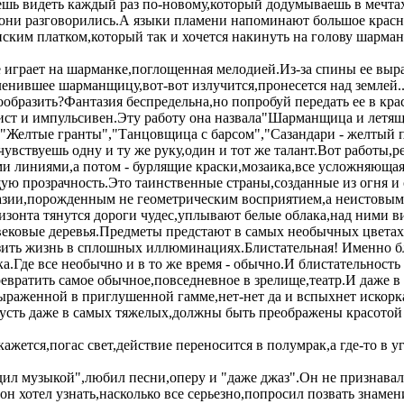
ешь видеть каждый раз по-новому,который додумываешь в мечта
 они разговорились.А языки пламени напоминают большое красн
ским платком,который так и хочется накинуть на голову шарман
 играет на шарманке,поглощенная мелодией.Из-за спины ее выра
енившее шарманщицу,вот-вот излучится,пронесется над землей..
образить?Фантазия беспредельна,но попробуй передать ее в кра
вист и импульсивен.Эту работу она назвала"Шарманщица и летящ
,"Желтые гранты","Танцовщица с барсом","Сазандари - желтый п
чувствуешь одну и ту же руку,один и тот же талант.Вот работ
и линиями,а потом - бурлящие краски,мозаика,все усложняющая
ю прозрачность.Это таинственные страны,созданные из огня и с
разии,порожденным не геометрическим восприятием,а неистовы
ризонта тянутся дороги чудес,уплывают белые облака,над ними 
ековые деревья.Предметы предстают в самых необычных цветах,с
азить жизнь в сплошных иллюминациях.Блистательная! Именно б
ска.Где все необычно и в то же время - обычно.И блистательност
ревратить самое обычное,повседневное в зрелище,театр.И даже 
ыраженной в приглушенной гамме,нет-нет да и вспыхнет искорк
пусть даже в самых тяжелых,должны быть преображены красотой 
- кажется,погас свет,действие переносится в полумрак,а где-то в
ил музыкой",любил песни,оперу и "даже джаз".Он не признавал 
он хотел узнать,насколько все серьезно,попросил позвать знам