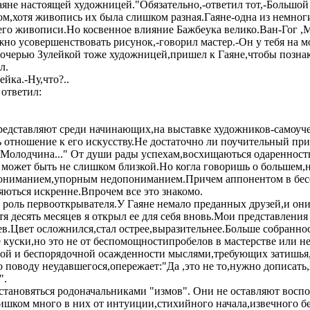
Гаяне настоящей художницей."Обязательно,-ответил тот,-Большо
ом,хотя живопись их была слишком разная.Гаяне-одна из немно
его живописи.Но косвенное влияние Бажбеука велико.Ван-Гог ,
но усовершенствовать рисунок,-говорил мастер.-Он у тебя на мо
очерью Зулейкой тоже художницей,пришел к Гаяне,чтобы познак
л.
йка.-Ну,что?..
 ответил:
редставляют среди начинающих,на выставке художников-самоучек
отношение к его искусству.Не достаточно ли поучительный приме
Молодчина..." От души рады успехам,восхищаються одаренность
е может быть не слишком близкой.Но когла говоришь о большем,
пониманием,упорным недопониманием.Причем аппонентом в бесед
яються искренне.Впрочем все это знакомо.
я роль первооткрывателя.У Гаяне немало преданных друзей,и они
тя десять месяцев я открыл ее для себя вновь.Мои представлени
ев.Цвет осложнился,стал острее,выразительнее.Больше собранно
куски,но это не от беспомощностипробелов в мастерстве или не
й и беспорядочной осажденности мыслями,требующих затишья, со
о поводу неудавшегося,опережает:"Да ,это не то,нужно дописать,
".
становяться родоначальниками "измов". Они не оставляют вос
шком много в них от интуиции,стихийного начала,извечного бе