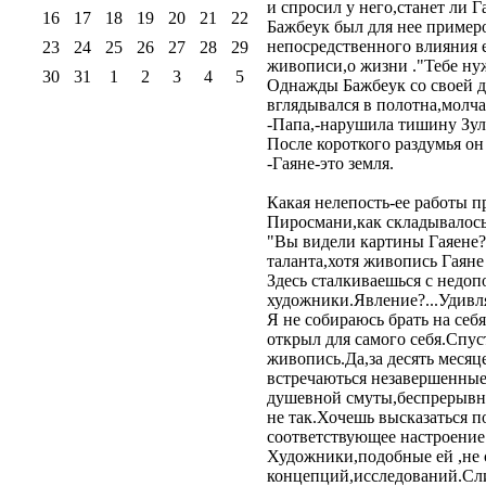
и спросил у него,станет ли 
16
17
18
19
20
21
22
Бажбеук был для нее пример
непосредственного влияния 
23
24
25
26
27
28
29
живописи,о жизни ."Тебе нуж
30
31
1
2
3
4
5
Однажды Бажбеук со своей д
вглядывался в полотна,молча
-Папа,-нарушила тишину Зуле
После короткого раздумья он
-Гаяне-это земля.
Какая нелепость-ее работы п
Пиросмани,как складывалось 
"Вы видели картины Гаяене?
таланта,хотя живопись Гаян
Здесь сталкиваешься с недо
художники.Явление?...Удивл
Я не собираюсь брать на себ
открыл для самого себя.Спус
живопись.Да,за десять месяц
встречаються незавершенные 
душевной смуты,беспрерывно
не так.Хочешь высказаться п
соответствующее настроение
Художники,подобные ей ,не 
концепций,исследований.Сли