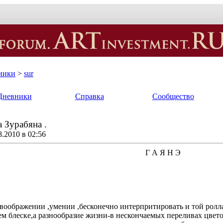
ники
>
sur
Дневники
Справка
Сообщество
 Зурабяна .
.2010 в 02:56
Г А Я Н Э
 воображении ,умении ,бесконечно интерпритировать и той ролл
м блеске,а разнообразие жизни-в нескончаемых переливах цветов