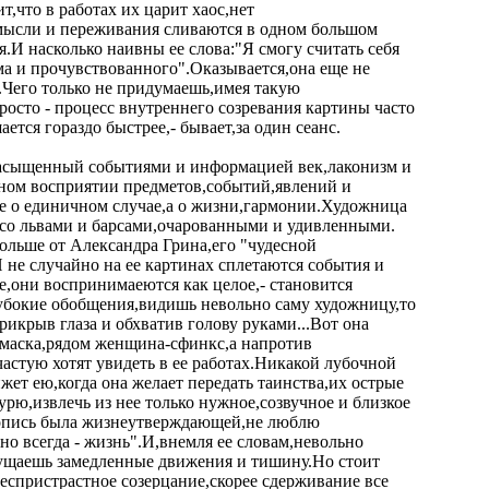
т,что в работах их царит хаос,нет
 мысли и переживания сливаются в одном большом
.И насколько наивны ее слова:"Я смогу считать себя
ма и прочувствованного".Оказывается,она еще не
.Чего только не придумаешь,имея такую
просто - процесс внутреннего созревания картины часто
ется гораздо быстрее,- бывает,за один сеанс.
 насыщенный событиями и информацией век,лаконизм и
ном восприятии предметов,событий,явлений и
не о единичном случае,а о жизни,гармонии.Художница
 со львами и барсами,очарованными и удивленными.
больше от Александра Грина,его "чудесной
 не случайно на ее картинах сплетаются события и
е,они воспринимаеются как целое,- становится
лубокие обобщения,видишь невольно саму художницу,то
крыв глаза и обхватив голову руками...Вот она
я маска,рядом женщина-сфинкс,а напротив
частую хотят увидеть в ее работах.Никакой лубочной
жет ею,когда она желает передать таинства,их острые
урю,извлечь из нее только нужное,созвучное и близкое
вопись была жизнеутверждающей,не люблю
о всегда - жизнь".И,внемля ее словам,невольно
ощущаешь замедленные движения и тишину.Но стоит
беспристрастное созерцание,скорее сдерживание все