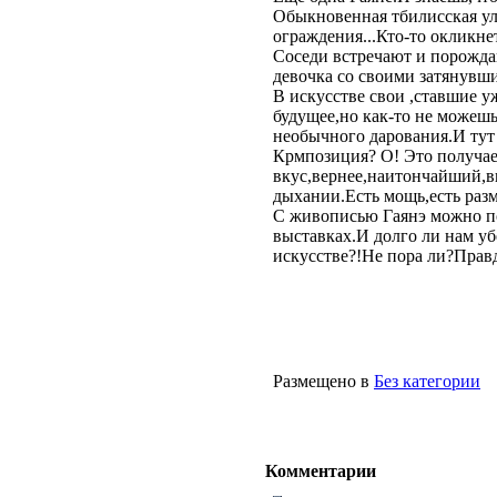
Обыкновенная тбилисская ул
ограждения...Кто-то окликнет
Соседи встречают и порожда
девочка со своими затянувши
В искусстве свои ,ставшие 
будущее,но как-то не можешь
необычного дарования.И тут 
Крмпозиция? О! Это получает
вкус,вернее,наитончайший,вы
дыхании.Есть мощь,есть разм
С живописью Гаянэ можно по
выставках.И долго ли нам у
искусстве?!Не пора ли?Правд
Размещено в
Без категории
Комментарии