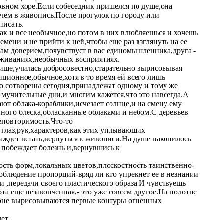
ковном хоре.Если собеседник пришелся по душе,она
чем в живопись.После прогулок по городу или
писать.
к и все необычное,но потом в них влюбляешься и хочешь
емени и не прийти к ней,чтобы еще раз взглянуть на ее
вам доверием,почувствует в вас единомышленника,друга -
реживаниях,необычных восприятиях.
лище,училась добросовестно,старательно вырисовывая
диционное,обычное,хотя в то время ей всего лишь
что сотворены сегодня,принадлежат одному и тому же
 мучительные дни,и многим кажется,что это навсегда.А
ают облака-кораблики,исчезает солнце,и на смену ему
нного блеска,обласканные облаками и небом.С деревьев
еповторимость.Что-то
х глаз,рук,характеров,как этих уплывающих
аждет встать,вернуться к живописи.На душе накопилось
 побеждает болезнь и,вернувшись к
сть форм,локальных цветов,плоскостность таинственно-
облюдение пропорций-вряд ли кто упрекнет ее в незнании
и ,передачи своего пластического образа.И чувствуешь
та еще незаконченная,- это уже совсем другое.На полотне
 фоне вырисовываются первые контуры огненных
ет.