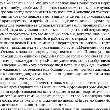
ко в живопись,но и в музыку,она обрабатывает голос,поет в цер
его что-нибудь любимое.И в песню свою вложит не меньше души,
ре она всегда возвращается в эту комнату.И,конечно,ей хочется 
они мгновенно приковывают внимание.Сначала приковывают,ка
 о кратковременном пребывании в городе,не можешь не урвать вр
радушна,терпеливо выслушает,ответит,ну,а если проникнется к 
онца.И тогда вы услышите захватывающий рассказ об острых пе
сь ее творчество?В то время она училась в художественном учи
 тела,законы светотени.Но в работах этого перида - что-то тра
ее много нельзя.И,тем не менее,не верится,что эти работы и те,
лезнь - тяжелый недуг,приковавший к постели.Медленно тянутся
.Оставаясь одна,она подолгу вглядывается в небо.Плавно уплыв
проходят дни - одинокие раздумья,полные солнечного света и лу
лещет дождь,хмурятся тучи.В этом удивительное разнообразие,н
Наверное,жизнь - это разнообразие,и нет в ней двух одинаковы
рикованная к постели,она еще больше ощущает прелесть жизни,ж
ть лишь тогда,когда имеешь свой мир,свое видение.А потом она
т писать только это,свое.
ворчестве,пришедший вместе с новым мировосприятием-условно
то же время удивительная жизненность.Деформация объемов,нес
твии профессионализма-все это делается во имя выразительност
,как осложняется сама живопись,породившая его.А последняя рабо
ивность,-все движется,напряженно до предела.На светло-синем
исчезла-сейчас они залают,набросятся...
она будет все новой и новой: Гаяне Хачатурян двадцать восемь л