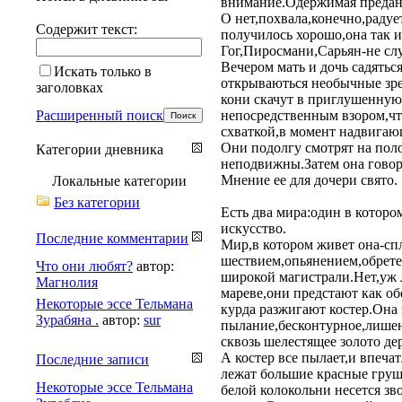
внимание.Одержимая преданн
О нет,похвала,конечно,радуе
Содержит текст:
получилось хорошо,она так и
Гог,Пиросмани,Сарьян-не сл
Вечером мать и дочь садятьс
Искать только в
открываються необычные зре
заголовках
кони скачут в приглушенную 
Расширенный поиск
непосредственным взором,что
схваткой,в момент надвигающ
Они подолгу смотрят на поло
Категории дневника
неподвижны.Затем она говори
Мнение ее для дочери свято.
Локальные категории
Без категории
Есть два мира:один в которо
искусство.
Последние комментарии
Мир,в котором живет она-сп
шествием,опьянением,обрете
Что они любят?
автор:
широкой магистрали.Нет,уж 
Магнолия
мареве,они предстают как об
Некоторые эссе Тельмана
курда разжигают костер.Она 
Зурабяна .
автор:
sur
пылание,бесконтурное,лишен
сквозь шелестящее золото де
А костер все пылает,и впеча
Последние записи
лежат большие красные груш
Некоторые эссе Тельмана
белой колокольни несется зво