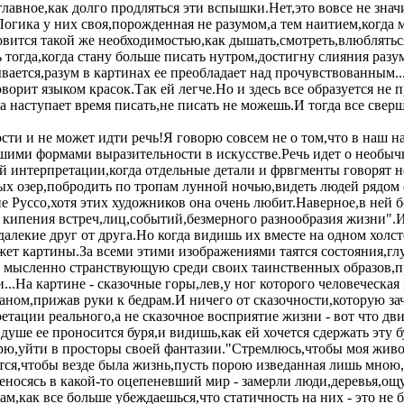
лавное,как долго продляться эти вспышки.Нет,это вовсе не значи
Логика у них своя,порожденная не разумом,а тем наитием,когда
овится такой же необходимостью,как дышать,смотреть,влюбляться
тогда,когда стану больше писать нутром,достигну слияния разу
ается,разум в картинах ее преобладает над прочувствованным..
ворит языком красок.Так ей легче.Но и здесь все образуется не 
 наступает время писать,не писать не можешь.И тогда все сверша
ости и не может идти речь!Я говорю совсем не о том,что в наш
ими формами выразительности в искусстве.Речь идет о необыч
ой интерпретации,когда отдельные детали и фрвгменты говорят 
ных озер,побродить по тропам лунной ночью,видеть людей рядом
е Руссо,хотя этих художников она очень любит.Наверное,в ней 
кипения встреч,лиц,событий,безмерного разнообразия жизни".И
алекие друг от друга.Но когда видишь их вместе на одном холст
жет картины.За всеми этими изображениями таятся состояния,г
мысленно странствующую среди своих таинственных образов,при
...На картине - сказочные горы,лев,у ног которого человеческа
аном,прижав руки к бедрам.И ничего от сказочности,которую за
етации реального,а не сказочное восприятие жизни - вот что дви
уше ее проносится буря,и видишь,как ей хочется сдержать эту б
урю,уйти в просторы своей фантазии."Стремлюсь,чтобы моя жи
ся,чтобы везде была жизнь,пусть порою изведанная лишь мною,н
реносясь в какой-то оцепеневший мир - замерли люди,деревья,
ам,как все больше убеждаешься,что статичность на них - это не 