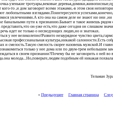
очка-узенькие тротуары,вековые деревья,домики,живописные,пр
 кого-то ,и дом заговорит всеми этажами,-в этом своя неповтори
ют любопытными взглядами.Поинтересуются успехами,конечно,и 
мися увлечениями.А кто она на самом деле не знают ни они ,ни 
уже банальными пути к признанию.Бывает и такое живешь рядом 
 представить,что он-уже есть,что даже сегодня он слишком значи
речь идет не только о несведующих людях,но и знатоках.
ься у нее великолепно!Развито незаурядное чувство цвета,гар
сокая профессианальная культура,никакой салонности.Есть собр
ах и смелость.Такую смелость скорее назовешь мужской.И главн
знакомиться только у нее дома или по двум-трем небольшим зам
беждаться в своем признании?Почему бы не заговорить о ней во
а.она молода...Но,поверьте,людям подобным ей никакая похвала
Тельман Зур
«
Предыдущее
Главная страница
След