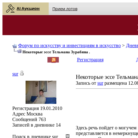
AI Аукцион
Прием лотов
Форум по искусству и инвестициям в искусство
>
Днев
Некоторые эссе Тельмана Зурабяна .
English
| Русский
Регистрация
sur
Некоторые эссе Тельмана
Запись от
sur
размещена 12.08
Регистрация
19.01.2010
Адрес
Москва
Сообщений
763
Записей в дневнике
14
Здесь речь пойдет о могучем
представляется в немеркнуще
Поиск в дневнике sur