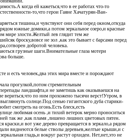
понимании.
мость.А когда ей кажеться,что в ее работах что-то
естественности-то,что герои Гаяне Хачатурян-Ван-
аряеться тишина,и чувствуют они себя перед окном,откуда
,рядом южные домики,а потом зеркальное озеро,и красные
том мире злости.Желтый лев глядит тем же
йсяк броску,вовсе не зол ,как это бывает с барсами перед
ра,сотворен добротой человека.
здаються грузные шаги.Внимательные глаза мотери
ова больше.
сте и есть человек,два этих мира вместе и порождают
ачала прогулкой,потом стремительным
перепады ландшафта,и не заметишь как оказываешся на
 вериться,что по ним прохожено тысячи верст!Утром, в
 выгляннуть солнце.Под сенью гигантского дуба старики-
бит смотреть на огонь.Есть блеск,есть
лице любимая осень ,и тихий ветерок мерно проноситься
а ней так же ,как пламя ,лишено лишних цветовых пятен.
ся краски,и вот уже дерево превращается в зеркало,а рядом
дали виднеются белые стволы деревьев,желтые крыши,и с
еркальная гладь,и вокруг растут орхидеи. Нет,нет,это не