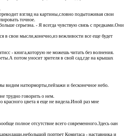
.
переводит взгляд на картины,словно подытоживая свои
лировать точное.
льше серьезна. - Я всегда чувствую связь с предками.Они
я в свои мысли,конечно,из вежливости все еще будет
тисс - книга,которую не можешь читать без волнения.
ты.А потом уносит зрителя в свой сад,где на крышах
,мы видим натюрморты,пейзажи и бесконечное небо.
е трудно говорить о нем.
 красного цвета я еще не видела.Иной раз мне
ообще полное отсутствие всего современного.Здесь оан
каркндаши,небольшой портрет Комитаса - наставника и