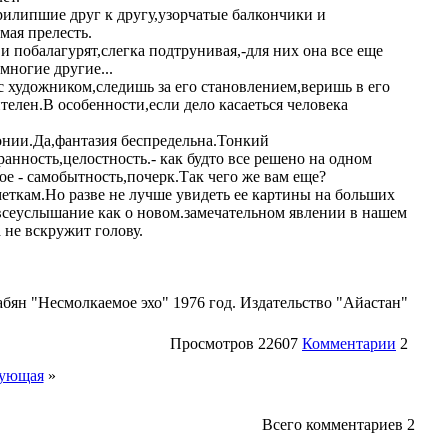
илипшие друг к другу,узорчатые балкончики и
мая прелесть.
побалагурят,слегка подтрунивая,-для них она все еще
многие другие...
с художником,следишь за его становлением,веришь в его
телен.В особенности,если дело касаеться человека
монии.Да,фантазия беспредельна.Тонкий
анность,целостность.- как будто все решено на одном
ое - самобытность,почерк.Так чего же вам еще?
еткам.Но разве не лучше увидеть ее картины на больших
 всеуслышание как о новом.замечательном явлении в нашем
 не вскружит голову.
абян "Несмолкаемое эхо" 1976 год. Издательство "Айастан"
Просмотров
22607
Комментарии
2
ующая
»
Всего комментариев
2