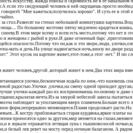
ость искусству, жажда поиска и скромность не в ее банальном 
т.А если это сведующий человек-в ней ощущаешь просто необходи
 говорит6 "Мне кажеться,получилось хорошо". И суть ее в этой 
учайно.
я за стол.Развесят на стенах небольшой комнатушки картины.Воц
лища.... По большому желтому пятну медленно крадеться кошка
синеву.В этом мире всему и всем есть место,потому что нет в э
 и женщина с рыбой в руке.И даже огненный барс ,приготовивши
ейся опасности.Потому что он,как и эти звери,люди, улочки,озе
тна-мать и дочь.На улице надвигаеться ночь,внизу во дворе ра
т:" Этот кусок на картине живет,этот-тоже,а этот -нет." И ни сл
м живет человек,другой ,который живет в нем.Два этих мира вме
летающиеся улочки,бесконечная ходьба по ним,-что назовешь сн
нной радостью.Улочки ,улочки,на смену одной приходит другая,
лучше улочки-каждый раз их воспринимаешь по-новому и даже не
ещание,крылатая мечта.Из-за хмурой небесной завесы пытаеться
молча наблюдает за уползающим вверх пламенем.Больше всего лю
ное форм,непрерывно меняющееся.Пламя продолжает расти.На у
ревьев...К костру приближаеться старая курдянка,яркое платье н
тления проносятся одно за другим,мир меняется на глазах,меняют
и,и в зеркале отражается летящая луна с пышноволосой ночью,в
н,и белый лев ревет на мосту перед ночным балаганом. А рядом з