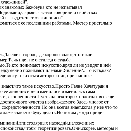
й художницей".
гих знакомых Бажбеука,кто не испытывал
Модильяни,Сарьян- часами говорили о свойствах
й взгляд,отстает от живописи".
омиться с ее последними работами. Мастер пристально
.Да еще в городе,где хорошо знают,что такое
р!Речь идет не о стиле,а о судьбе.
ю.Те,кто понимают искусство,вряд ли не увидят в ней
недоуменно пожимают плечами.Явление?.. То есть,как?
е могут оказаться авторы книг, признанные
 знают,что такое искусство.Просто Гаяне Хачатурян я
я о ее живописи не изменились-изменилась сама
сти,законченности.Пусть на некоторых полотнах все еще
достаточного чувства изображаемого.Здесь многое от
средоточенности.Но она всегда знает,когда у нее что-то
я даже знаю,что буду делать.Но потом ,когда придет
поминаний,эпистолярных наследий,изложенных
спокойства,чтобы теоретизировать.Они,скорее, метеоры и