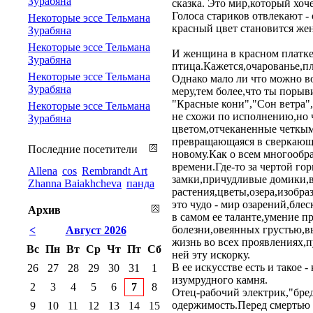
Зурабяна
сказка. Это мир,который хоч
Голоса стариков отвлекают -
Некоторые эссе Тельмана
красный цвет становится жен
Зурабяна
Некоторые эссе Тельмана
И женщина в красном платке
Зурабяна
птица.Кажется,очарованье,пл
Некоторые эссе Тельмана
Однако мало ли что можно во
Зурабяна
меру,тем более,что ты поры
"Красные кони","Сон ветра"
Некоторые эссе Тельмана
не схожи по исполнению,но 
Зурабяна
цветом,отчеканенные четкым
превращающаяся в сверкающу
Последние посетители
новому.Как о всем многооб
времени.Где-то за чертой го
Allena
cos
Rembrandt Art
замки,причудливые домики,в
Zhanna Baiakhcheva
панда
растения,цветы,озера,изобр
это чудо - мир озарений,бле
Архив
в самом ее таланте,умение п
болезни,овеянных грустью,в
<
Август 2026
жизнь во всех проявлениях,
Вс
Пн
Вт
Ср
Чт
Пт
Сб
ней эту искорку.
В ее искусстве есть и такое 
26
27
28
29
30
31
1
изумрудного камня.
2
3
4
5
6
7
8
Отец-рабочий электрик,"бред
одержимость.Перед смертью 
9
10
11
12
13
14
15