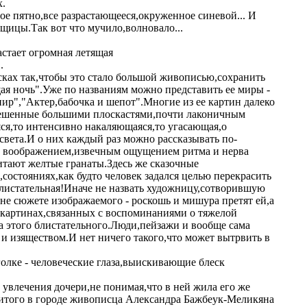
х.
ое пятно,все разрастающееся,окруженное синевой... И
щицы.Так вот что мучило,волновало...
стает огромная летящая
.
сках так,чтобы это стало большой живописью,сохранить
ая ночь".Уже по названиям можно представить ее миры -
ир","Актер,бабочка и шепот".Многие из ее картин далеко
ы,решенные большими плоскастями,почти лаконичным
ся,то интенсивно накаляющаяся,то угасающая,о
вета.И о них каждый раз можно рассказывать по-
м воображением,извечным ощущением ритма и нерва
витают желтые гранаты.Здесь же сказочные
остояниях,как будто человек задался целью перекрасить
листательная!Иначе не назвать художницу,сотворившую
ь не сюжете изображаемого - роскошь и мишура претят ей,а
в картинах,связанных с воспоминаниями о тяжелой
а этого блистательного.Люди,пейзажи и вообще сама
и изяществом.И нет ничего такого,что может вытрвить в
 уголке - человеческие глаза,выискивающие блеск
увлечения дочери,не понимая,что в ней жила его же
енитого в городе живописца Александра Бажбеук-Меликяна