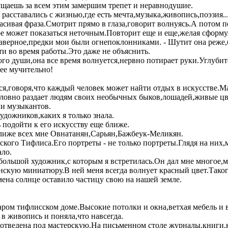
аешь за всем этим замершим трепет и неравнодушие.
 расставались с жизнью,где есть мечта,музыка,живопись,поэзия..
асивая фраза.Смотрит прямо в глаза,говорит волнуясь.А потом 
е может показаться неточным.Повторит еще и еще,желая сформу
верное,предки мои были огнепоклонниками. - Шутит она реже,бо
ти во время работы.Это даже не объяснить.
о души,она все время волнуется,нервно потирает руки.Углубитс
нее мучительно!
я,говоря,что каждый человек может найти отдых в искусстве.Ма
словно раздает людям своих необычных быков,лошадей,живые цве
и музыкантов.
художников,каких я только знала.
ь подойти к его искусству еще ближе.
лиже всех мне Овнатанян,Сарьян,Бажбеук-Меликян.
ского Тифлиса.Его портреты - не только портреты.Глядя на них
ало.
ольшой художник,с которым я встретилась.Он дал мне многое,мн
скую миниатюру.В ней меня всегда волнует красный цвет.Такого
емена солнце оставило частицу свою на нашей земле.
ром тифлисском доме.Высокие потолки и окна,ветхая мебель и в
в живопись и поняла,что навсегда.
а,отведена под мастерскую.На письменном столе журналы.книги,