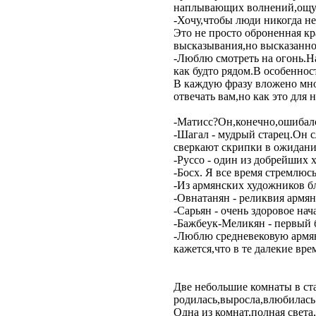
наплывающих волнений,ощущ
-Хочу,чтобы люди никогда не
Это не просто оброненная кр
высказывания,но высказанно
-Люблю смотреть на огонь.На
как будто рядом.В особеннос
В каждую фразу вложено мног
отвечать вам,но как это для 
-Матисс?Он,конечно,ошибалс
-Шагал - мудрый старец.Он 
сверкают скрипки в ожидани
-Руссо - один из добрейших 
-Босх. Я все время стремлюс
-Из армянских художников б
-Овнатанян - реликвия армян
-Сарьян - очень здоровое нач
-Бажбеук-Меликян - первый б
-Люблю средневековую армян
кажется,что в те далекие вр
Две небольшие комнаты в ста
родилась,выросла,влюбилась 
Одна из комнат,полная свет