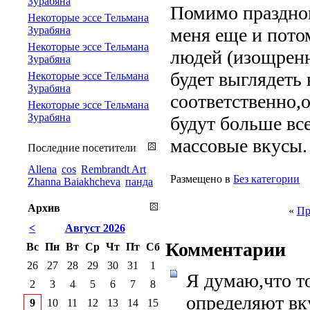
Зурабяна
Помимо праздног
Некоторые эссе Тельмана
Зурабяна
меня еще и пото
Некоторые эссе Тельмана
людей (изощренн
Зурабяна
будет выглядеть
Некоторые эссе Тельмана
Зурабяна
соответственно,о
Некоторые эссе Тельмана
Зурабяна
будут больше вс
массовые вкусы.
Последние посетители
Allena
cos
Rembrandt Art
Размещено в
Без категории
Zhanna Baiakhcheva
панда
Архив
«
Пр
<
Август 2026
Комментарии
Вс
Пн
Вт
Ср
Чт
Пт
Сб
26
27
28
29
30
31
1
Я думаю,что т
2
3
4
5
6
7
8
определяют вк
9
10
11
12
13
14
15