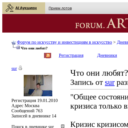
AI Аукцион
Прием лотов
Форум по искусству и инвестициям в искусство
>
Днев
Что они любят?
English
| Русский
Регистрация
Дневники
sur
Что они любят?
Запись от
sur
раз
"Общее состояни
Регистрация
19.01.2010
кризиса только 
Адрес
Москва
Сообщений
763
Записей в дневнике
14
Кризис кризисом
Поиск в дневнике sur