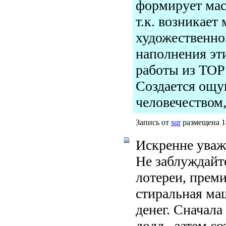
формирует мас
т.к. возникает
художественно
наполнения эти
работы из TOP
Создается ощу
человечеством,
Запись от
sur
размещена 14
Искренне уваж
Не заблуждайт
лотереи, преми
стиральная ма
денег. Сначала
долл., затем с