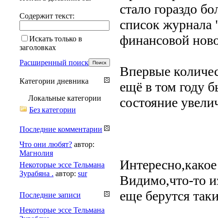
стало гораздо б
Содержит текст:
список журнала 
финансовой ново
Искать только в
заголовках
Расширенный поиск
Впервые количес
Категории дневника
ещё в том году 
Локальные категории
состояние увелич
Без категории
Последние комментарии
Что они любят?
автор:
Магнолия
Интересно,какое
Некоторые эссе Тельмана
Зурабяна .
автор:
sur
Видимо,что-то и
еще берутся так
Последние записи
Некоторые эссе Тельмана