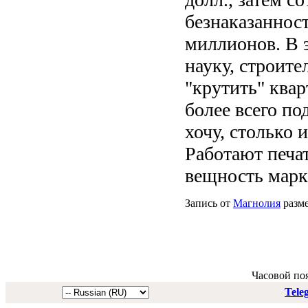
безнаказанност
миллионов. В 
науку, строите
"крутить" квар
более всего по
хочу, столько 
Работают печат
вещность марк
Запись от
Магнолия
разме
Часовой по
Tele