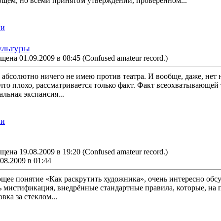
щем, но всеми принятом утверждении, проверенном...
ии
ультуры
щена 01.09.2009 в 08:45
(Confused amateur record.)
 абсолютно ничего не имею против театра. И вообще, даже, нет
 что плохо, рассматривается только факт. Факт всеохватывающей
альная экспансия...
ии
щена 19.08.2009 в 19:20
(Confused amateur record.)
08.2009 в 01:44
ее понятие «Как раскрутить художника», очень интересно обс
ь мистификация, внедрённые стандартные правила, которые, на п
вка за стеклом...