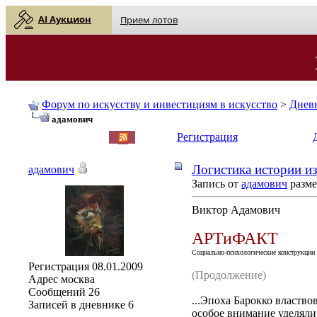
AI Аукцион
Прием лотов
Форум по искусству и инвестициям в искусство
>
Днев
адамович
English
| Русский
Регистрация
Логистика истории из
адамович
Запись от
адамович
разме
Виктор Адамович
АРТиФАКТ
Социально-психологические конструкции
Регистрация
08.01.2009
(Продолжение)
Адрес
москва
Сообщений
26
...Эпоха Барокко властв
Записей в дневнике
6
особое внимание уделяли 