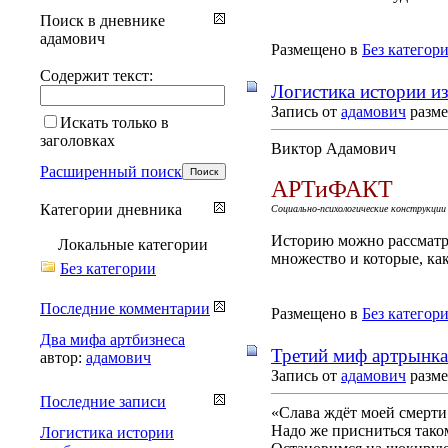
Поиск в дневнике
адамович
Размещено в
Без категор
Содержит текст:
Логистика истории из
Запись от
адамович
разме
Искать только в
заголовках
Виктор Адамович
Расширенный поиск
АРТиФАКТ
Категории дневника
Социально-психологические конструкции 
Историю можно рассматри
Локальные категории
множество и которые, как
Без категории
Последние комментарии
Размещено в
Без категор
Два мифа артбизнеса
Третий миф артрынка
автор:
адамович
Запись от
адамович
разме
Последние записи
«Слава ждёт моей смерти
Надо же присниться таком
Логистика истории