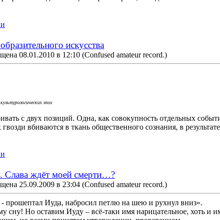
ии
образительного искусства
щена 08.01.2010 в 12:10
(Confused amateur record.)
культурологических эпох
вать с двух позиций. Одна, как совокупность отдельных событ
 гвозди вбиваются в ткань общественного сознания, в результате 
ии
. Слава ждёт моей смерти…?
щена 25.09.2009 в 23:04
(Confused amateur record.)
 - прошептал Иуда, набросил петлю на шею и рухнул вниз».
у сну! Но оставим Иуду – всё-таки имя нарицательное, хоть и и