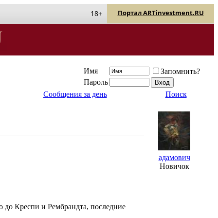
Портал ARTinvestment.RU
18+
Имя
Запомнить?
Пароль
Сообщения за день
Поиск
адамович
Новичок
о до Креспи и Рембрандта, последние