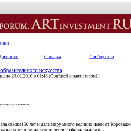
ники
Дневники
Справка
Сообщество
образительного искусства
щена 29.01.2010 в 01:48
(Confused amateur record.)
 культурологических эпох
овала свыше150 лет и дала миру много великих имён от Коровадж
разработке и детализации чёрного фона, находя в...