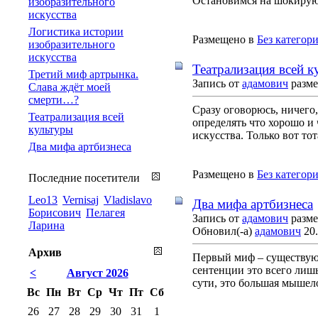
Остановимся на шокирую
изобразительного
искусства
Логистика истории
Размещено в
Без категор
изобразительного
искусства
Театрализация всей к
Третий миф артрынка.
Запись от
адамович
разме
Слава ждёт моей
смерти…?
Сразу оговорюсь, ничего,
Театрализация всей
определять что хорошо и
культуры
искусства. Только вот тот
Два мифа артбизнеса
Размещено в
Без категор
Последние посетители
Leo13
Vernisaj
Vladislavo
Два мифа артбизнеса
Борисович
Пелагея
Запись от
адамович
разме
Ларина
Обновил(-а)
адамович
20.
Архив
Первый миф – существующ
сентенции это всего лиш
<
Август 2026
сути, это большая мышело
Вс
Пн
Вт
Ср
Чт
Пт
Сб
26
27
28
29
30
31
1