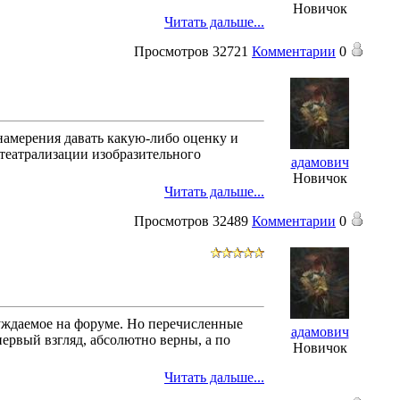
Новичок
Читать дальше...
Просмотров
32721
Комментарии
0
 намерения давать какую-либо оценку и
 театрализации изобразительного
адамович
Новичок
Читать дальше...
Просмотров
32489
Комментарии
0
уждаемое на форуме. Но перечисленные
адамович
ервый взгляд, абсолютно верны, а по
Новичок
Читать дальше...