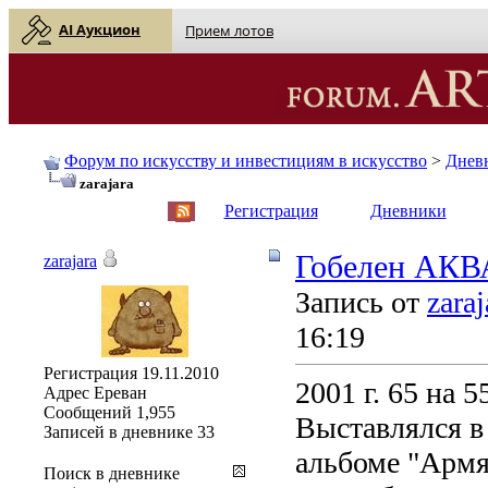
AI Аукцион
Прием лотов
Форум по искусству и инвестициям в искусство
>
Днев
zarajara
English
| Русский
Регистрация
Дневники
Гобелен АК
zarajara
Запись от
zaraj
16:19
Регистрация
19.11.2010
2001 г. 65 на 
Адрес
Ереван
Сообщений
1,955
Выставлялся в
Записей в дневнике
33
альбоме "Армя
Поиск в дневнике