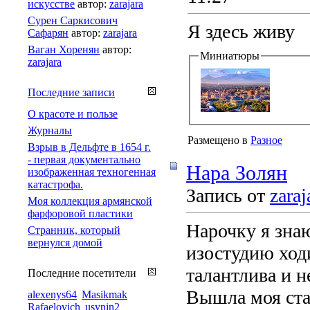
искусстве
автор:
zarajara
Сурен Саркисович
Я здесь живу
Сафарян
автор:
zarajara
Ваган Хоренян
автор:
Миниатюры
zarajara
Последние записи
О красоте и пользе
Журналы
Размещено в
Разное
Взрыв в Дельфте в 1654 г.
- первая документально
Нара Золян
изображенная техногенная
катастрофа.
Запись от
zaraj
Моя коллекция армянской
фарфоровой пластики
Нарочку я знаю
Странник, который
вернулся домой
изостудию ход
талантлива и н
Последние посетители
Вышла моя стат
alexenys64
Masikmak
Rafaelovich
usynin2