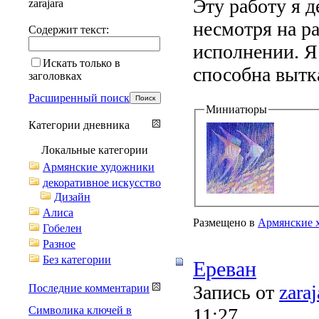
Эту работу я д
zarajara
несмотря на р
Содержит текст:
исполнении. Я 
Искать только в
способна вытка
заголовках
Расширенный поиск
Миниатюры
Категории дневника
Локальные категории
Армянские художники
декоративное искусство
Дизайн
Алиса
Размещено в
Армянские 
Гобелен
Разное
Без категории
Ереван
Запись от
zaraj
Последние комментарии
Символика ключей в
11:27