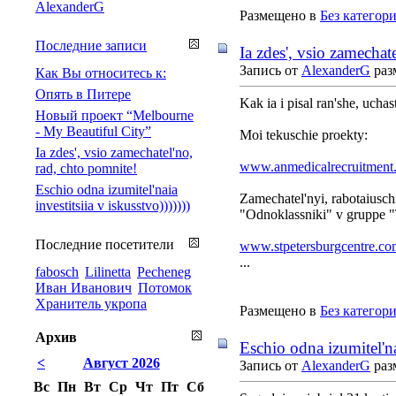
AlexanderG
Размещено в
Без категор
Последние записи
Ia zdes', vsio zamechat
Запись от
AlexanderG
раз
Как Вы относитесь к:
Опять в Питере
Kak ia i pisal ran'she, ucha
Новый проект “Melbourne
- My Beautiful City”
Moi tekuschie proekty:
Ia zdes', vsio zamechatel'no,
www.anmedicalrecruitment
rad, chto pomnite!
Eschio odna izumitel'naia
Zamechatel'nyi, rabotaiuschi
investitsiia v iskusstvo)))))))
"Odnoklassniki" v gruppe "Te
Последние посетители
www.stpetersburgcentre.co
...
fabosch
Lilinetta
Pecheneg
Иван Иванович
Потомок
Хранитель укропа
Размещено в
Без категор
Архив
Eschio odna izumitel'nai
<
Август 2026
Запись от
AlexanderG
раз
Вс
Пн
Вт
Ср
Чт
Пт
Сб