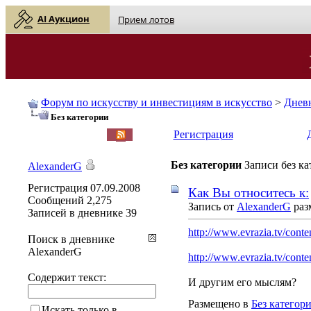
AI Аукцион
Прием лотов
Форум по искусству и инвестициям в искусство
>
Днев
Без категории
English
| Русский
Регистрация
Без категории
Записи без к
AlexanderG
Регистрация
07.09.2008
Как Вы относитесь к:
Сообщений
2,275
Запись от
AlexanderG
раз
Записей в дневнике
39
http://www.evrazia.tv/conten
Поиск в дневнике
AlexanderG
http://www.evrazia.tv/conte
Содержит текст:
И другим его мыслям?
Размещено в
Без категор
Искать только в