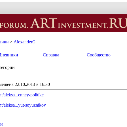
ники
>
AlexanderG
Дневники
Справка
Сообщество
атегории
мещена 22.10.2013 в 16:30
t/aleksa...enney-politike
nt/aleksa...yut-soyuznikov
ии