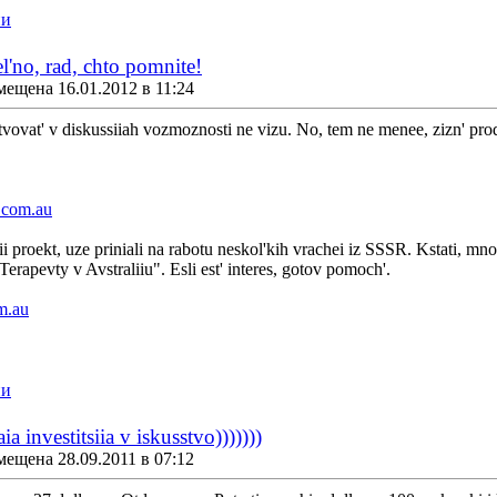
ии
el'no, rad, chto pomnite!
мещена 16.01.2012 в 11:24
stvovat' v diskussiiah vozmoznosti ne vizu. No, tem ne menee, zizn' prod
.com.au
i proekt, uze priniali na rabotu neskol'kih vrachei iz SSSR. Kstati, mno
rapevty v Avstraliiu". Esli est' interes, gotov pomoch'.
m.au
ии
a investitsiia v iskusstvo)))))))
мещена 28.09.2011 в 07:12