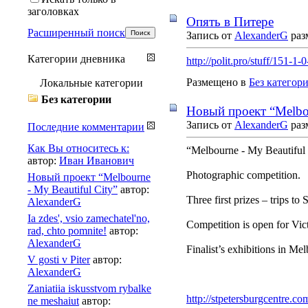
заголовках
Опять в Питере
Расширенный поиск
Запись от
AlexanderG
раз
Категории дневника
http://polit.pro/stuff/151-1-
Размещено в
Без категор
Локальные категории
Без категории
Новый проект “Melbou
Запись от
AlexanderG
раз
Последние комментарии
Как Вы относитесь к:
“Melbourne - My Beautiful 
автор:
Иван Иванович
Photographic competition.
Новый проект “Melbourne
- My Beautiful City”
автор:
Three first prizes – trips to 
AlexanderG
Ia zdes', vsio zamechatel'no,
Competition is open for Vict
rad, chto pomnite!
автор:
AlexanderG
Finalist’s exhibitions in Me
V gosti v Piter
автор:
AlexanderG
Zaniatiia iskusstvom rybalke
http://stpetersburgcentre.c
ne meshaiut
автор: