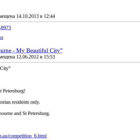
мещена 14.10.2013 в 12:44
0-8973
ии
rne - My Beautiful City”
мещена 12.06.2012 в 15:53
City”
St Petersburg!
orian residents only.
lbourne and St Petersburg.
om.au/competition_6.html