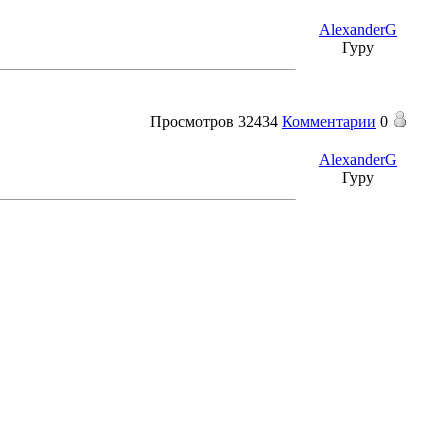
AlexanderG
Гуру
Просмотров
32434
Комментарии
0
AlexanderG
Гуру