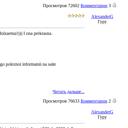
Просмотров
72602
Комментарии
3
AlexanderG
Гуру
olzaetsia!))) I ona prekrasna.
go poleznoi informatsii na saite
Читать дальше...
Просмотров
76633
Комментарии
2
AlexanderG
Гуру