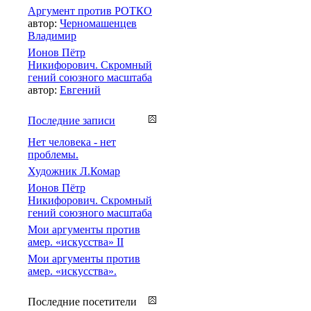
Аргумент против РОТКО
автор:
Черномашенцев
Владимир
Ионов Пётр
Никифорович. Скромный
гений союзного масштаба
автор:
Евгений
Последние записи
Нет человека - нет
проблемы.
Художник Л.Комар
Ионов Пётр
Никифорович. Скромный
гений союзного масштаба
Мои аргументы против
амер. «искусства» II
Мои аргументы против
амер. «искусства».
Последние посетители