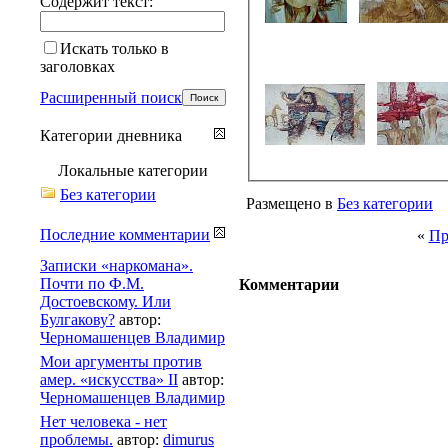
Содержит текст:
Искать только в
заголовках
Расширенный поиск
Категории дневника
Локальные категории
Без категории
Размещено в
Без категории
Последние комментарии
«
Пр
Записки «наркомана».
Почти по Ф.М.
Комментарии
Достоевскому. Или
Булгакову?
автор:
Черномашенцев Владимир
Мои аргументы против
амер. «искусства» II
автор:
Черномашенцев Владимир
Нет человека - нет
проблемы.
автор:
dimurus