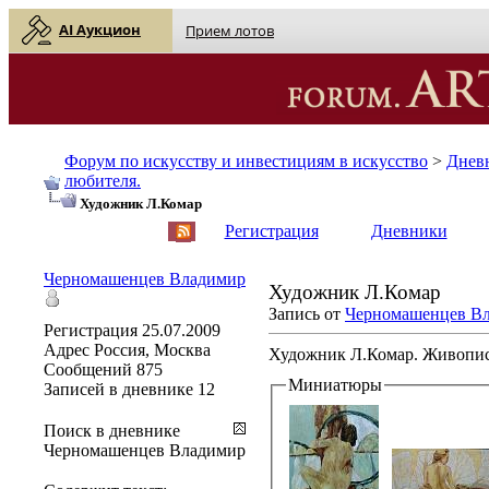
AI Аукцион
Прием лотов
Форум по искусству и инвестициям в искусство
>
Днев
любителя.
Художник Л.Комар
English
| Русский
Регистрация
Дневники
Черномашенцев Владимир
Художник Л.Комар
Запись от
Черномашенцев В
Регистрация
25.07.2009
Адрес
Россия, Москва
Художник Л.Комар. Живопис
Сообщений
875
Миниатюры
Записей в дневнике
12
Поиск в дневнике
Черномашенцев Владимир