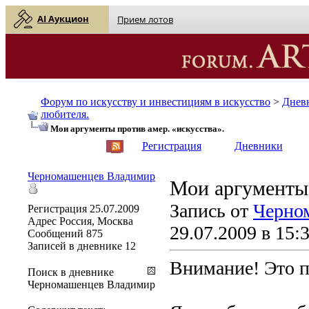
AI Аукцион
Прием лотов
Форум по искусству и инвестициям в искусство
>
Днев
любителя.
Мои аргументы против амер. «искусства».
English
| Русский
Регистрация
Дневники
Черномашенцев Владимир
Мои аргументы 
Запись от
Черно
Регистрация
25.07.2009
Адрес
Россия, Москва
29.07.2009 в 15:
Сообщений
875
Записей в дневнике
12
Внимание! Это п
Поиск в дневнике
Черномашенцев Владимир