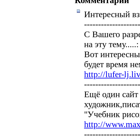
Комментарии
Интересный взг
-------------------
С Вашего разр
на эту тему.....:
Вот интересны
будет время не
http://lufer-lj.l
-------------------
Ещё один сайт
художник,писат
"Учебник рисов
http://www.max
-------------------