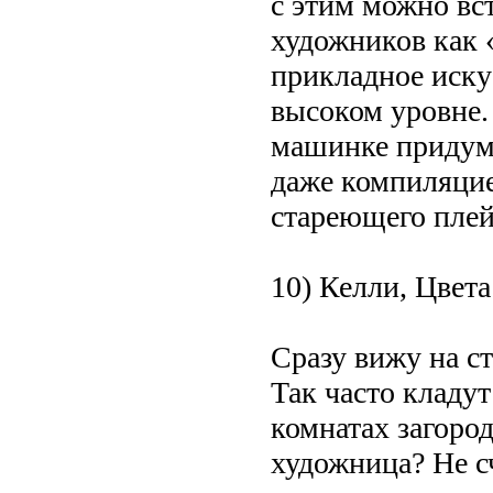
с этим можно вс
художников как 
прикладное искус
высоком уровне. 
машинке придум
даже компиляцие
стареющего плей
10) Келли, Цвет
Сразу вижу на с
Так часто кладу
комнатах загоро
художница? Не сч