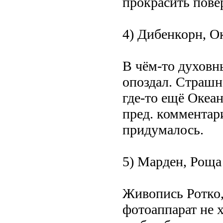
прокрасить повер
4) Дибенкорн, О
В чём-то духовн
опоздал. Страшн
где-то ещё Океа
пред. комментар
придумалось.
5) Марден, Роща 
Живопись Ротко,
фотоаппарат не 