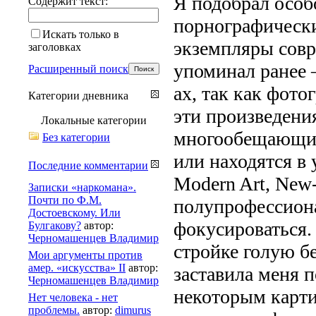
Я подобрал особ
Содержит текст:
порнографически
Искать только в
экземпляры совр
заголовках
упоминал ранее 
Расширенный поиск
ах, так как фото
Категории дневника
эти произведени
Локальные категории
многообещающим
Без категории
или находятся в
Последние комментарии
Modern Art, New
Записки «наркомана».
Почти по Ф.М.
полупрофессион
Достоевскому. Или
фокусироваться. 
Булгакову?
автор:
Черномашенцев Владимир
стройке голую б
Мои аргументы против
амер. «искусства» II
автор:
заставила меня 
Черномашенцев Владимир
некоторым карти
Нет человека - нет
проблемы.
автор:
dimurus