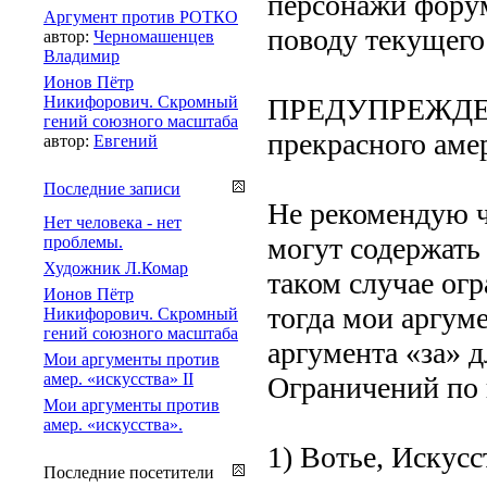
персонажи форум
Аргумент против РОТКО
поводу текущего 
автор:
Черномашенцев
Владимир
Ионов Пётр
Никифорович. Скромный
ПРЕДУПРЕЖДЕНИ
гений союзного масштаба
прекрасного амер
автор:
Евгений
Последние записи
Не рекомендую ч
Нет человека - нет
могут содержать
проблемы.
Художник Л.Комар
таком случае ог
Ионов Пётр
тогда мои аргум
Никифорович. Скромный
гений союзного масштаба
аргумента «за» д
Мои аргументы против
амер. «искусства» II
Ограничений по в
Мои аргументы против
амер. «искусства».
1) Вотье, Искусс
Последние посетители