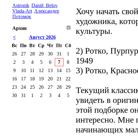
Astronik
Daniil_Belov
Хочу начать сво
Vlada-Art
Александер
Потомок
художника, кото
Архив
культуры.
<
Август 2026
Вс
Пн
Вт
Ср
Чт
Пт
Сб
2) Ротко, Пурпу
26
27
28
29
30
31
1
1949
2
3
4
5
6
7
8
3) Ротко, Красно
9
10
11
12
13
14
15
16
17
18
19
20
21
22
23
24
25
26
27
28
29
Текущий классик
30
31
1
2
3
4
5
увидеть в ориги
этой подборке о
интересно. Мне 
начинающих мал