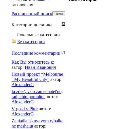
заголовках
Расширенный поиск
Категории дневника
Локальные категории
Без категории
Последние комментарии
Как Вы относитесь к:
автор:
Иван Иванович
Новый проект “Melbourne
- My Beautiful City”
автор:
AlexanderG
Ia zdes', vsio zamechatel'no,
rad, chto pomnite!
автор:
AlexanderG
V gosti v Piter
автор:
AlexanderG
Zaniatiia iskusstvom rybalke
ne meshaiut
автор: