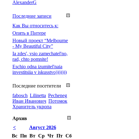
AlexanderG
Последние записи
Как Вы относитесь к:
Опять в Питере
Новый проект “Melbourne
- My Beautiful City”
Ia zdes', vsio zamechatel'no,
rad, chto pomnite!
Eschio odna izumitel'naia
investitsiia v iskusstvo)))))))
Последние посетители
fabosch
Lilinetta
Pecheneg
Иван Иванович
Потомок
Хранитель укропа
Архив
<
Август 2026
Вс
Пн
Вт
Ср
Чт
Пт
Сб