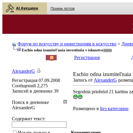
AI Аукцион
Прием лотов
Форум по искусству и инвестициям в искусство
>
Днев
Eschio odna izumitel'naia investitsiia v iskusstvo)))))))
English
| Русский
Регистрация
AlexanderG
Eschio odna izumitel'naia i
Запись от
AlexanderG
размеще
Регистрация
07.09.2008
Сообщений
2,275
Записей в дневнике
39
Segodnia priobriol 21 kartinu za
Поиск в дневнике
AlexanderG
Размещено в
Без категории
Содержит текст:
Искать только в
Комментарии