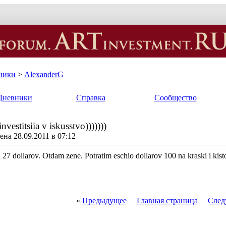
ники
>
AlexanderG
Дневники
Справка
Сообщество
nvestitsiia v iskusstvo)))))))
на 28.09.2011 в 07:12
 27 dollarov. Otdam zene. Potratim eschio dollarov 100 na kraski i kist
«
Предыдущее
Главная страница
След