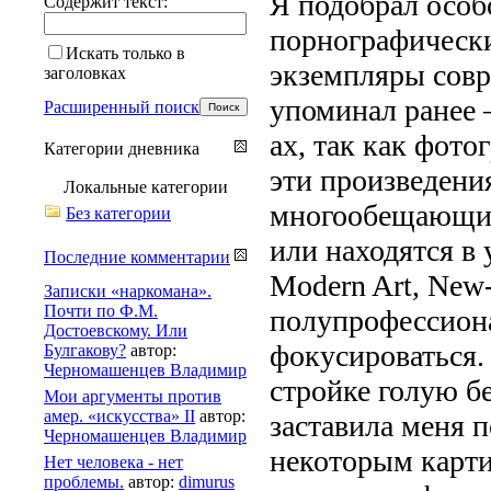
Я подобрал особ
Содержит текст:
порнографически
Искать только в
экземпляры совр
заголовках
упоминал ранее 
Расширенный поиск
ах, так как фото
Категории дневника
эти произведени
Локальные категории
многообещающим
Без категории
или находятся в
Последние комментарии
Modern Art, New
Записки «наркомана».
Почти по Ф.М.
полупрофессион
Достоевскому. Или
фокусироваться. 
Булгакову?
автор:
Черномашенцев Владимир
стройке голую б
Мои аргументы против
амер. «искусства» II
автор:
заставила меня 
Черномашенцев Владимир
некоторым карти
Нет человека - нет
проблемы.
автор:
dimurus