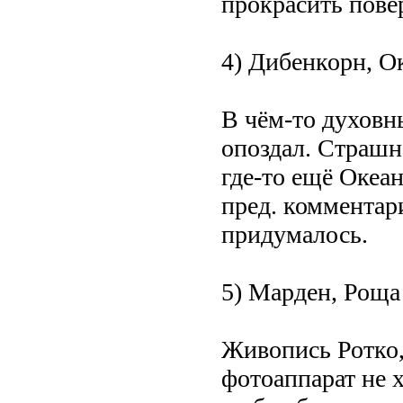
прокрасить повер
4) Дибенкорн, О
В чём-то духовн
опоздал. Страшн
где-то ещё Океа
пред. комментар
придумалось.
5) Марден, Роща 
Живопись Ротко,
фотоаппарат не 