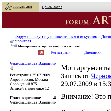
AI Аукцион
Прием лотов
Форум по искусству и инвестициям в искусство
>
Днев
любителя.
Мои аргументы против амер. «искусства».
English
| Русский
Регистрация
Дневники
Черномашенцев Владимир
Мои аргументы 
Запись от
Черно
Регистрация
25.07.2009
Адрес
Россия, Москва
29.07.2009 в 15:
Сообщений
875
Записей в дневнике
12
Внимание! Это п
Поиск в дневнике
Черномашенцев Владимир