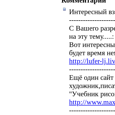
Комментарии
Интересный взг
-------------------
С Вашего разр
на эту тему.....:
Вот интересны
будет время не
http://lufer-lj.l
-------------------
Ещё один сайт
художник,писат
"Учебник рисов
http://www.max
-------------------