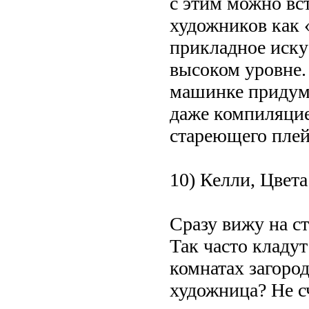
с этим можно вс
художников как 
прикладное искус
высоком уровне. 
машинке придум
даже компиляцие
стареющего плей
10) Келли, Цвет
Сразу вижу на с
Так часто кладу
комнатах загоро
художница? Не сч