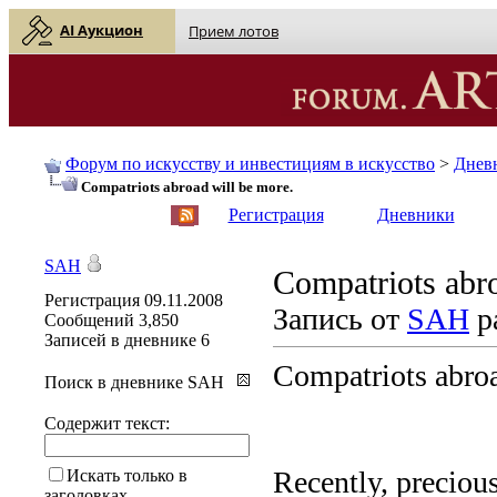
AI Аукцион
Прием лотов
Форум по искусству и инвестициям в искусство
>
Днев
Compatriots abroad will be more.
English
| Русский
Регистрация
Дневники
SAH
Compatriots abro
Регистрация
09.11.2008
Запись от
SAH
р
Сообщений
3,850
Записей в дневнике
6
Compatriots abroa
Поиск в дневнике SAH
Содержит текст:
Recently, preciou
Искать только в
заголовках