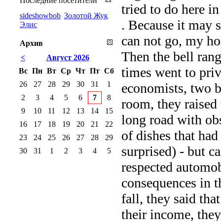
Последние посетители
tried to do here i
sideshowbob
Золотой Жук
. Because it may 
Элис
can not go, my ho
Архив
Then the bell rang
<
Август 2026
times went to priv
Вс
Пн
Вт
Ср
Чт
Пт
Сб
26
27
28
29
30
31
1
economists, two b
2
3
4
5
6
7
8
room, they raised 
9
10
11
12
13
14
15
long road with ob
16
17
18
19
20
21
22
of dishes that had
23
24
25
26
27
28
29
surprised) - but c
30
31
1
2
3
4
5
respected automobi
consequences in the
fall, they said th
their income, they