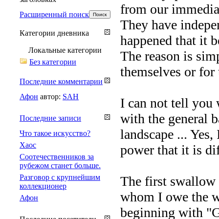
from our immediat
Расширенный поиск
They have independ
Категории дневника
happened that it 
Локальные категории
The reason is simp
Без категории
themselves or for 
Последние комментарии
Афон
автор:
SAH
I can not tell yo
with the general 
Последние записи
landscape ... Yes,
Что такое искусство?
Хаос
power that it is dif
Соотечественников за
рубежом станет больше.
Разговор с крупнейшим
The first swallow
коллекционер
whom I owe the who
Афон
beginning with "G