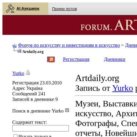
AI Аукцион
Прием лотов
Форум по искусству и инвестициям в искусство
>
Днев
Artdaily.org
English
| Русский
Регистрация
Дневники
Yurko
Artdaily.org
Регистрация
23.03.2010
Запись от
Yurko
р
Адрес
Україна
Сообщений
241
Записей в дневнике
9
Музеи, Выставки
Поиск в дневнике Yurko
искусство, Архи
Фотографы, Спе
Содержит текст:
отчеты, Новейши
Искать только в