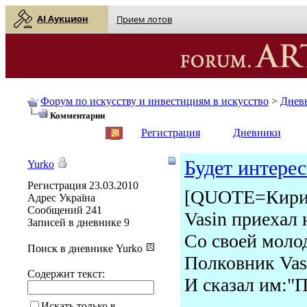
AI Аукцион
Прием лотов
Форум по искусству и инвестициям в искусство
>
Днев
Комментарии
English
| Русский
Регистрация
Дневники
Будет интерес
Yurko
Регистрация
23.03.2010
[QUOTE=Кирил
Адрес
Україна
Сообщений
241
Vasin приехал 
Записей в дневнике
9
Cо своей моло
Поиск в дневнике Yurko
Полковник Vasi
Содержит текст:
И сказал им:"
Искать только в