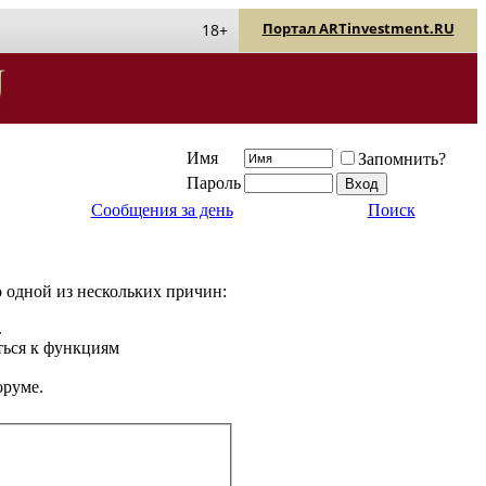
Портал ARTinvestment.RU
18+
Имя
Запомнить?
Пароль
Сообщения за день
Поиск
о одной из нескольких причин:
.
ться к функциям
оруме.