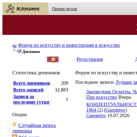
AI Аукцион
Прием лотов
Форум по искусству и инвестициям в искусство
Дневники
English
| Русский
Регистрация
Статистика дневников
Форум по искусству и инвес
Последние записи
Лучшие з
Всего дневников
209
Всего записей
32,883
Заповедник Оглахты. Ча
Записи за
Про искусство
Вчера
1
последние сутки
КОНЦЕПТУАЛЬНОСТЬ
1964 (2)
(
Gnesterov
)
Опции
Gnesterov
19.07.2026
Случайная запись
дневника