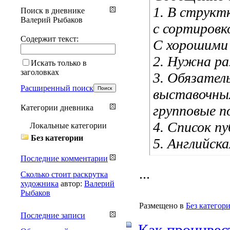
1. В структ
Поиск в дневнике
Валерий Рыбаков
с сортировк
Содержит текст:
С хорошими
2. Нужна ра
Искать только в
заголовках
3. Обязател
Расширенный поиск
выставочных
групповые п
Категории дневника
4. Список пу
Локальные категории
Без категории
5. Английска
Последние комментарии
...
Сколько стоит раскрутка
художника
автор:
Валерий
Рыбаков
Размещено в
Без категор
Последние записи
Как проинвес