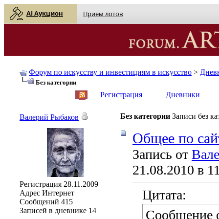
AI Аукцион
Прием лотов
Форум по искусству и инвестициям в искусство
>
Днев
Без категории
English
| Русский
Регистрация
Дневники
Без категории
Записи без к
Валерий Рыбаков
Общее по сай
Запись от
Вале
21.08.2010 в 1
Регистрация
28.11.2009
Цитата:
Адрес
Интернет
Сообщений
415
Записей в дневнике
14
Сообщение 