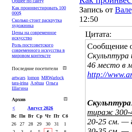
Общее по сайту
Запись от
Вале
Как проинвестировать 100
000$
12:50
Сколько стоит раскрутка
художника
Цитата:
Цены на современное
искусство
Сообщение 
Роль постсоветского
современного искусства в
Скульптура 
мировом контексте
46 место в 
Последние посетители
http://www.art
artwars
lomon
MRWarlock
tara-irina
Алёша
Ольга
Шагина
Архив
Скульптура
<
Август 2026
тираж 300-4
Вс
Пн
Вт
Ср
Чт
Пт
Сб
20-25 см. —
26
27
28
29
30
31
1
30-35 см. —
2
3
4
5
6
7
8