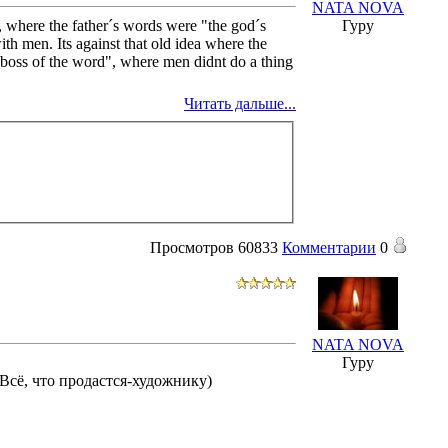
NATA NOVA
on, where the father´s words were "the god´s
Гуру
th men. Its against that old idea where the
 "boss of the word", where men didnt do a thing
Читать дальше...
Просмотров
60833
Комментарии
0
NATA NOVA
Гуру
Всё, что продастся-художнику)