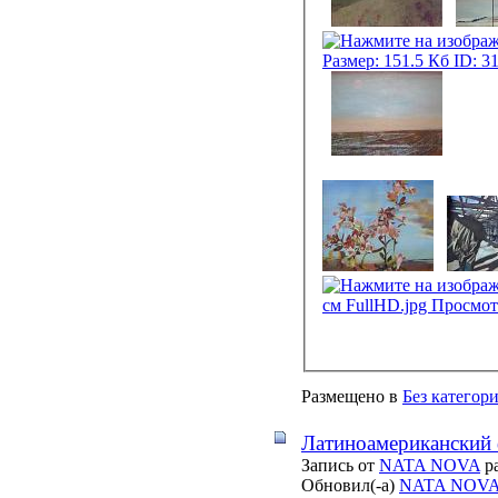
Размещено в
Без категор
Латиноамериканский 
Запись от
NATA NOVA
ра
Обновил(-а)
NATA NOV