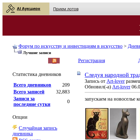
AI Аукцион
Прием лотов
Форум по искусству и инвестициям в искусство
>
Днев
Лучшие записи
English
| Русский
Регистрация
Статистика дневников
Cледуя народной тра
Запись от
Art-lover
размещ
Всего дневников
209
Обновил(-а)
Art-lover
06.0
Всего записей
32,883
Записи за
запускаем на новоселье 
0
последние сутки
Опции
Случайная запись
дневника