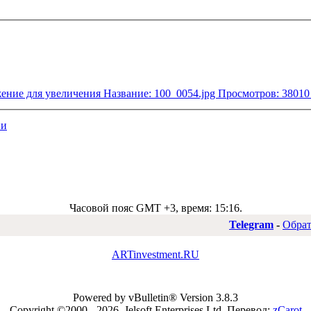
ии
Часовой пояс GMT +3, время:
15:16
.
Telegram
-
Обрат
ARTinvestment.RU
Powered by vBulletin® Version 3.8.3
Copyright ©2000 - 2026, Jelsoft Enterprises Ltd.
Перевод:
zCarot