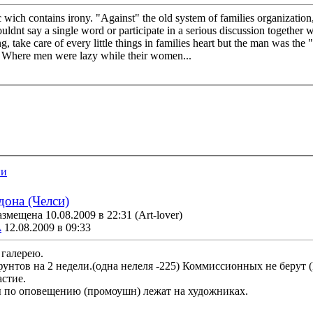
itic wich contains irony. "Against" the old system of families organizati
nt say a single word or participate in a serious discussion together wi
 take care of every little things in families heart but the man was the
. Where men were lazy while their women...
ии
дона (Челси)
змещена 10.08.2009 в 22:31
(Art-lover)
A
12.08.2009 в 09:33
 галерею.
унтов на 2 недели.(одна нелеля -225) Коммиссионных не берут (
астие.
ы по оповещению (промоушн) лежат на художниках.