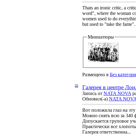
Thats an ironic critic, a cr
word", where the woman could
women used to do everything,
but used to "take the fame"
Миниатюры
Размещено в
Без категор
Галерея в центре Лон
Запись от
NATA NOVA
ра
Обновил(-а)
NATA NOV
Вот положила глаз на эту
Можно снять всю за 340 ф
Допускается груповое уч
Практически все хлопот
Галерея ответственна...