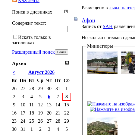
RSS лента
Размещено в
львы, панте
Поиск в дневниках
Афон
Содержит текст:
Запись от
SAH
размещена 
Искать только в
Несколько снимков сдела
заголовках
Миниатюры
Расширенный поиск
Архив
<
Август 2026
Вс
Пн
Вт
Ср
Чт
Пт
Сб
26
27
28
29
30
31
1
2
3
4
5
6
7
8
9
10
11
12
13
14
15
16
17
18
19
20
21
22
23
24
25
26
27
28
29
30
31
1
2
3
4
5