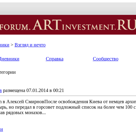
ники
>
Взгляд и нечто
Дневники
Справка
Сообщество
атегории
в
размещена 07.01.2014 в 00:21
im в Алексей СмирновПосле освобождения Киева от немцев арх
ырь, но передал в горсовет подложный список на более чем 10
ав рядовых монахов...
ии