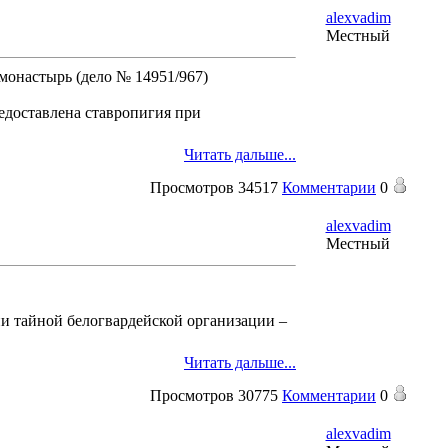
alexvadim
Местный
онастырь (дело № 14951/967)
едоставлена ставропигия при
Читать дальше...
Просмотров
34517
Комментарии
0
alexvadim
Местный
ии тайной белогвардейской организации –
Читать дальше...
Просмотров
30775
Комментарии
0
alexvadim