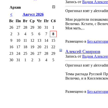
Запись от
Вадим Алексее
Архив
Оригинал взят у alexva
<
Август 2026
Мои родители познакомил
Вс
Пн
Вт
Ср
Чт
Пт
Сб
Величко. Кстати, с Велич
26
27
28
29
30
31
1
Моя мать,...
2
3
4
5
6
7
8
9
10
11
12
13
14
15
Размещено в
Без категор
16
17
18
19
20
21
22
Алексей Смирнов
23
24
25
26
27
28
29
Запись от
Вадим Алексее
30
31
1
2
3
4
5
Оригинал взят у alexva
Темы распада Русской Пр
Величко, и в Киселевском
Размещено в
Без категор