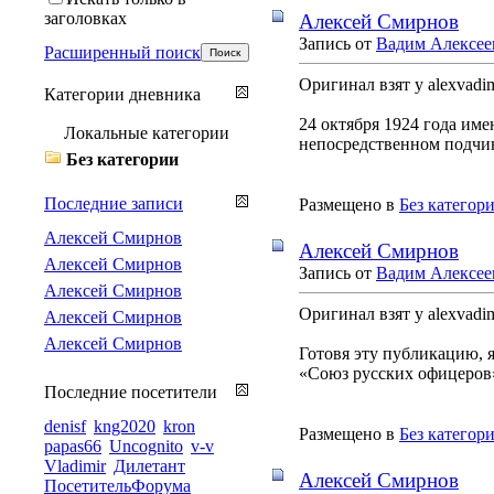
заголовках
Алексей Смирнов
Запись от
Вадим Алексее
Расширенный поиск
Оригинал взят у alexva
Категории дневника
24 октября 1924 года им
Локальные категории
непосредственном подчин
Без категории
Последние записи
Размещено в
Без категор
Алексей Смирнов
Алексей Смирнов
Алексей Смирнов
Запись от
Вадим Алексее
Алексей Смирнов
Оригинал взят у alexva
Алексей Смирнов
Алексей Смирнов
Готовя эту публикацию, 
«Союз русских офицеров»
Последние посетители
denisf
kng2020
kron
Размещено в
Без категор
papas66
Uncognito
v-v
Vladimir
Дилетант
Алексей Смирнов
ПосетительФорума