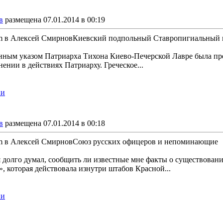
в
размещена 07.01.2014 в 00:19
dim в Алексей СмирновКиевский подпольный Ставропигиальный м
енным указом Патриарха Тихона Киево-Печерской Лавре была пр
ении в действиях Патриарху. Греческое...
ии
в
размещена 07.01.2014 в 00:18
dim в Алексей СмирновСоюз русских офицеров и непоминающие
я долго думал, сообщить ли известные мне факты о существован
, которая действовала изнутри штабов Красной...
ии