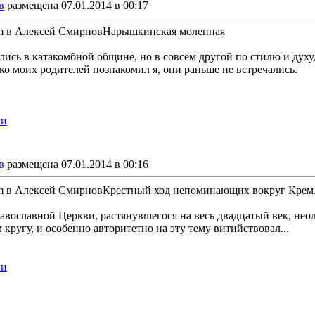
в
размещена 07.01.2014 в 00:17
dim в Алексей СмирновНарышкинская моленная
ись в катакомбной общине, но в совсем другой по стилю и духу
ко моих родителей познакомил я, они раньше не встречались.
ии
в
размещена 07.01.2014 в 00:16
dim в Алексей СмирновКрестный ход непоминающих вокруг Крем
авославной Церкви, растянувшегося на весь двадцатый век, нео
 кругу, и особенно авторитетно на эту тему витийствовал...
ии