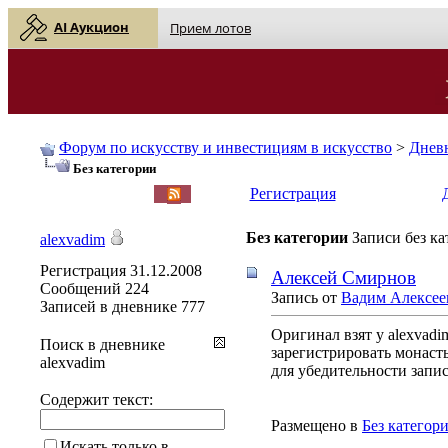
AI Аукцион
Прием лотов
Форум по искусству и инвестициям в искусство
>
Днев
Без категории
English
| Русский
Регистрация
Без категории
Записи без к
alexvadim
Регистрация
31.12.2008
Алексей Смирнов
Сообщений
224
Запись от
Вадим Алексее
Записей в дневнике
777
Оригинал взят у alexvad
Поиск в дневнике
зарегистрировать монаст
alexvadim
для убедительности запис
Содержит текст:
Размещено в
Без категор
Искать только в