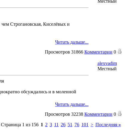
Местный
, чем Строгановская, Киселёвых и
Читать дальше...
Просмотров
31866
Комментарии
0
alexvadim
Местный
ля
днократно обсуждались и в моленной
Читать дальше...
Просмотров
32238
Комментарии
0
Страница 1 из 156
1
2
3
11
26
51
76
101
>
Последняя
»