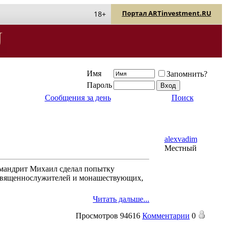
Портал ARTinvestment.RU
18+
Имя
Запомнить?
Пароль
Сообщения за день
Поиск
alexvadim
Местный
имандрит Михаил сделал попытку
0 священнослужителей и монашествующих,
Читать дальше...
Просмотров
94616
Комментарии
0