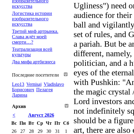
изобразительного
Ugliness") need on
искусства
audience for their
Логистика истории
изобразительного
ball and vigilant
искусства
Третий миф артрынка.
set of rules, and 
Слава ждёт моей
a pariah. But be a
смерти…?
Театрализация всей
different, namely, 
культуры
politician, and a 
Два мифа артбизнеса
eyes of the eterna
Последние посетители
with Pushkin: "And
Leo13
Vernisaj
Vladislavo
Борисович
Пелагея
the magic crystal 
Ларина
Lord investors and
Архив
not indefinitely sq
<
Август 2026
should be a figure
Вс
Пн
Вт
Ср
Чт
Пт
Сб
art, there are als
26
27
28
29
30
31
1