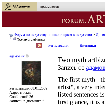
AI Аукцион
Прием лотов
Форум по искусству и инвестициям в искусство
>
Днев
Two myth artbiznesa
English
| Русский
Регистрация
Дневники
адамович
Two myth artbiz
Запись от
адамо
The first myth - t
artist", a very int
Регистрация
08.01.2009
Адрес
москва
listed sentences i
Сообщений
26
first glance, it is
Записей в дневнике
6