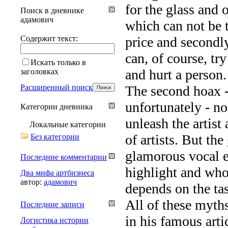
for the glass and o
Поиск в дневнике
адамович
which can not be t
Содержит текст:
price and secondly
can, of course, try
Искать только в
and hurt a person.
заголовках
Расширенный поиск
The second hoax - 
unfortunately - n
Категории дневника
unleash the artist 
Локальные категории
of artists. But t
Без категории
glamorous vocal e
Последние комментарии
highlight and who 
Два мифа артбизнеса
автор:
адамович
depends on the tas
All of these myth
Последние записи
in his famous art
Логистика истории