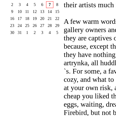
their artists much
2
3
4
5
6
7
8
9
10
11
12
13
14
15
16
17
18
19
20
21
22
A few warm words I
23
24
25
26
27
28
29
gallery owners and
30
31
1
2
3
4
5
they are captives 
because, except th
they have nothing.
artrynka, all hudd
`s. For some, a fa
cozy, and what to 
at your own risk,
cheap you liked th
eggs, waiting, dre
Firebird, but not