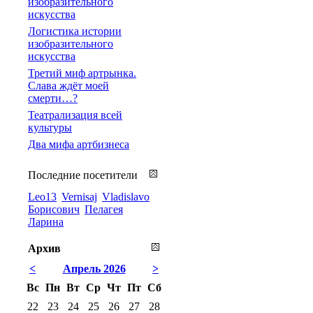
изобразительного
искусства
Логистика истории
изобразительного
искусства
Третий миф артрынка.
Слава ждёт моей
смерти…?
Театрализация всей
культуры
Два мифа артбизнеса
Последние посетители
Leo13
Vernisaj
Vladislavo
Борисович
Пелагея
Ларина
Архив
<
Апрель 2026
>
Вс
Пн
Вт
Ср
Чт
Пт
Сб
22
23
24
25
26
27
28