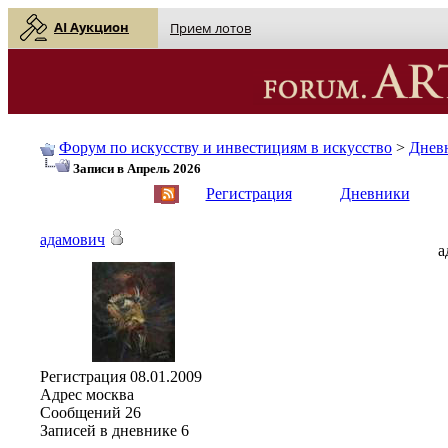
AI Аукцион
Прием лотов
Форум по искусству и инвестициям в искусство
>
Днев
Записи в Апрель 2026
English
| Русский
Регистрация
Дневники
адамович
а
Регистрация
08.01.2009
Адрес
москва
Сообщений
26
Записей в дневнике
6