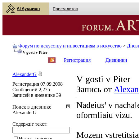
AI Аукцион
Прием лотов
Форум по искусству и инвестициям в искусство
>
Днев
V gosti v Piter
English
| Русский
Регистрация
Дневники
AlexanderG
V gosti v Piter
Регистрация
07.09.2008
Запись от
Alexan
Сообщений
2,275
Записей в дневнике
39
Nadeius' v nachale
Поиск в дневнике
AlexanderG
oformliaiu vizu.
Содержит текст:
Mozem vstretitsia,
Искать только в