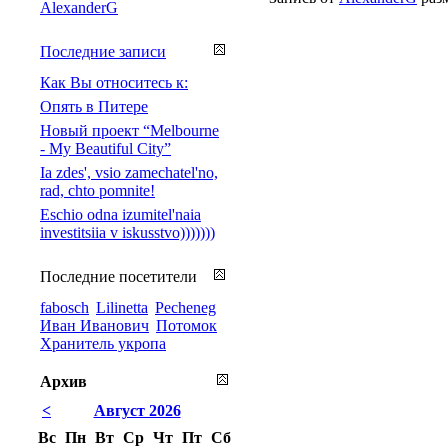
AlexanderG
Последние записи
Как Вы относитесь к:
Опять в Питере
Новый проект “Melbourne
- My Beautiful City”
Ia zdes', vsio zamechatel'no,
rad, chto pomnite!
Eschio odna izumitel'naia
investitsiia v iskusstvo)))))))
Последние посетители
fabosch
Lilinetta
Pecheneg
Иван Иванович
Потомок
Хранитель укропа
Архив
<
Август 2026
Вс
Пн
Вт
Ср
Чт
Пт
Сб