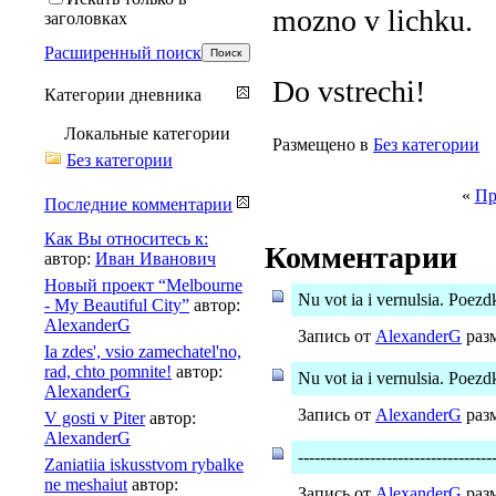
mozno v lichku.
заголовках
Расширенный поиск
Do vstrechi!
Категории дневника
Локальные категории
Размещено в
Без категории
Без категории
«
Пр
Последние комментарии
Как Вы относитесь к:
Комментарии
автор:
Иван Иванович
Новый проект “Melbourne
Nu vot ia i vernulsia. Poezd
- My Beautiful City”
автор:
AlexanderG
Запись от
AlexanderG
разм
Ia zdes', vsio zamechatel'no,
rad, chto pomnite!
автор:
Nu vot ia i vernulsia. Poezd
AlexanderG
Запись от
AlexanderG
разм
V gosti v Piter
автор:
AlexanderG
-----------------------------------
Zaniatiia iskusstvom rybalke
ne meshaiut
автор:
Запись от
AlexanderG
разм