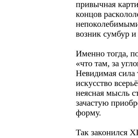
привычная карти
концов расколол
непоколебимыми
возник сумбур и
Именно тогда, п
«что там, за угл
Невидимая сила 
искусство всерьё
неясная мысль с
зачастую приобр
форму.
Так законился XI