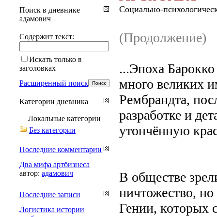
Социально-психологическ
Поиск в дневнике
адамович
(Продолжение)
Содержит текст:
Искать только в
...Эпоха Барокко
заголовках
много великих и
Расширенный поиск
Рембрандта, пос
Категории дневника
разработке и дет
Локальные категории
утончённую крас
Без категории
Последние комментарии
Два мифа артбизнеса
автор:
адамович
В обществе зрели
ничтожество, но
Последние записи
Гении, которых 
Логистика истории