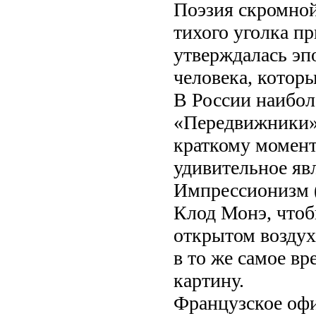
Поэзия скромной
тихого уголка п
утверждалась эпо
человека, которы
В России наибол
«Передвижники»)
краткому момент
удивительное яв
Импрессионизм (о
Клод Монэ, чтоб
открытом воздух
в то же самое вр
картину.
Французское офи