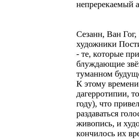
непререкаемый а
Сезанн, Ван Гог
художники Пост
- те, которые п
блуждающие звёз
туманном будущ
К этому времени
дагерротипии, т
году), что приве
раздаваться гол
живопись, и худ
кончилось их вр