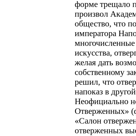
форме трещало п
произвол Академ
общество, что п
императора Напо
многочисленные
искусства, отве
желая дать возм
собственному за
решил, что отве
напоказ в друго
Неофициально н
Отверженных» (фр
«Салон отвержен
отверженных выс