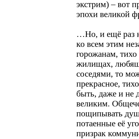
экстрим) – вот 
эпохи великой ф
…Но, и ещё раз 
ко всем этим не
горожанам, тихо
жилищах, любящ
соседями, то мо
прекрасное, тихо
быть, даже и не
великим. Общече
пощипывать душу
потаенные её уго
призрак коммуни