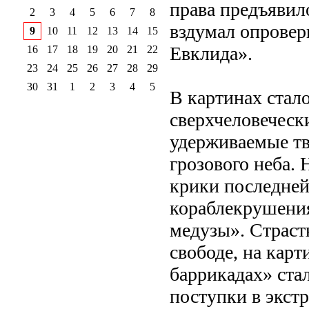
права предъявил
2
3
4
5
6
7
8
вздумал опровер
9
10
11
12
13
14
15
Евклида».
16
17
18
19
20
21
22
23
24
25
26
27
28
29
30
31
1
2
3
4
5
В картинах стал
сверхчеловеческ
удерживаемые тв
грозового неба.
крики последней
кораблекрушения
медузы». Страст
свободе, на кар
баррикадах» ста
поступки в экст