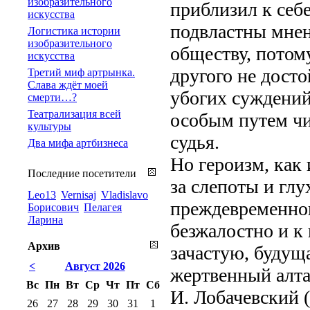
изобразительного
приблизил к себе
искусства
подвластны мне
Логистика истории
изобразительного
обществу, потом
искусства
другого не дост
Третий миф артрынка.
Слава ждёт моей
убогих суждений
смерти…?
Театрализация всей
особым путем чи
культуры
судья.
Два мифа артбизнеса
Но героизм, как 
Последние посетители
за слепоты и глу
Leo13
Vernisaj
Vladislavo
преждевременног
Борисович
Пелагея
Ларина
безжалостно и к
Архив
зачастую, будущ
<
Август 2026
жертвенный алта
Вс
Пн
Вт
Ср
Чт
Пт
Сб
И. Лобачевский (
26
27
28
29
30
31
1