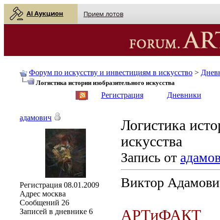
AI Аукцион
Прием лотов
Форум по искусству и инвестициям в искусство
>
Днев
Логистика истории изобразительного искусства
English
| Русский
Регистрация
Дневники
адамович
Логистика исто
искусства
Запись от
адамо
Виктор Адамови
Регистрация
08.01.2009
Адрес
москва
Сообщений
26
АРТиФАКТ
Записей в дневнике
6